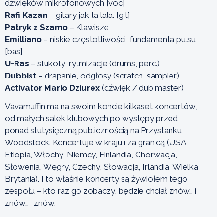
dżwięków mikrofonowych [voc]
Rafi Kazan
– gitary jak ta lala. [git]
Patryk z Szamo
– Klawisze
Emilliano
– niskie częstotliwości, fundamenta pulsu
[bas]
U-Ras
– stukoty, rytmizacje (drums, perc.)
Dubbist
– drapanie, odgłosy (scratch, sampler)
Activator Mario Dziurex
(dźwięk / dub master)
Vavamuffin ma na swoim koncie kilkaset koncertów,
od małych salek klubowych po występy przed
ponad stutysięczną publicznością na Przystanku
Woodstock. Koncertuje w kraju i za granicą (USA,
Etiopia, Włochy, Niemcy, Finlandia, Chorwacja,
Słowenia, Węgry, Czechy, Słowacja, Irlandia, Wielka
Brytania). I to właśnie koncerty są żywiołem tego
zespołu – kto raz go zobaczy, będzie chciał znów… i
znów… i znów.