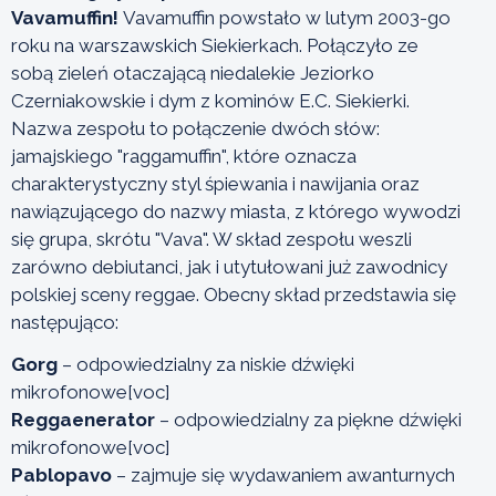
Vavamuffin!
Vavamuffin powstało w lutym 2003-go
roku na warszawskich Siekierkach. Połączyło ze
sobą zieleń otaczającą niedalekie Jeziorko
Czerniakowskie i dym z kominów E.C. Siekierki.
Nazwa zespołu to połączenie dwóch słów:
jamajskiego "raggamuffin", które oznacza
charakterystyczny styl śpiewania i nawijania oraz
nawiązującego do nazwy miasta, z którego wywodzi
się grupa, skrótu "Vava". W skład zespołu weszli
zarówno debiutanci, jak i utytułowani już zawodnicy
polskiej sceny reggae. Obecny skład przedstawia się
następująco:
Gorg
– odpowiedzialny za niskie dźwięki
mikrofonowe[voc]
Reggaenerator
– odpowiedzialny za piękne dźwięki
mikrofonowe[voc]
Pablopavo
– zajmuje się wydawaniem awanturnych