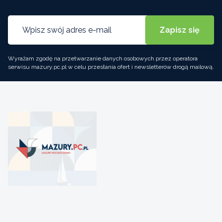
Wyrażam zgodę na przetwarzanie danych osobowych przez operatora
serwisu mazury.pc.pl w celu przesłania ofert i newsletterów drogą mailową.