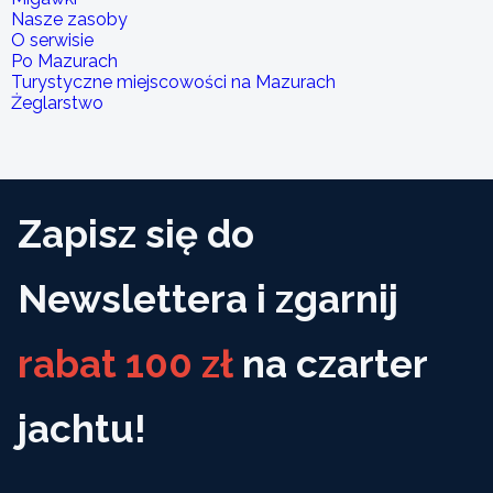
Nasze zasoby
O serwisie
Po Mazurach
Turystyczne miejscowości na Mazurach
Żeglarstwo
Zapisz się do
Newslettera i zgarnij
rabat 100 zł
na czarter
jachtu!