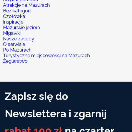
Atrakcje na Mazurach
Bez kategorii
Czołówka
Inspiracje
Mazurskie jeziora
Migawki
Nasze zasoby
O serwisie
Po Mazurach
Turystyczne miejscowości na Mazurach
Żeglarstwo
Zapisz się do
Newslettera i zgarnij
rabat 100 zł
na czarter