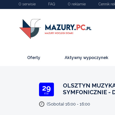
O serwisie
FAQ
O reklamie
Cennik re
Oferty
Aktywny wypoczynek
OLSZTYN MUZYKA
29
SYMFONICZNIE -
KW
(Sobota) 16:00 - 16:00