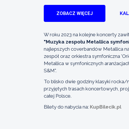
ZOBACZ WIĘCEJ
KA
W roku 2023 na kolejne koncerty zawi
"Muzyka zespołu Metallica symfoni
najlepszych coverbandów Metallica n
zespół oraz orkiestra symfoniczna 'Or
Metallica w symfonicznych aranżacjach
S&M".
To blisko dwie godziny klasyki rocka
przyjętych trasach koncertowych, proj
całej Polsce.
Bilety do nabycia na:
KupBilecik.pl