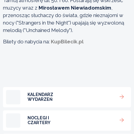
Tamtą atmosferę lat 50. I 60. Postarają się wskrzesić
muzycy wraz z
Mirosławem Niewiadomskim
,
przenosząc słuchaczy do świata, gdzie nieznajomi w
nocy ("Strangers in the Night") upajają się wyzwoloną
melodią ("Unchained Melody").
Bilety do nabycia na:
KupBilecik.pl
KALENDARZ
WYDARZEŃ
NOCLEGI I
CZARTERY