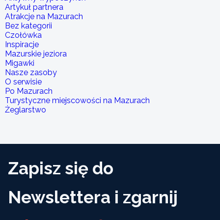
Artykuł partnera
Atrakcje na Mazurach
Bez kategorii
Czołówka
Inspiracje
Mazurskie jeziora
Migawki
Nasze zasoby
O serwisie
Po Mazurach
Turystyczne miejscowości na Mazurach
Żeglarstwo
Zapisz się do
Newslettera i zgarnij