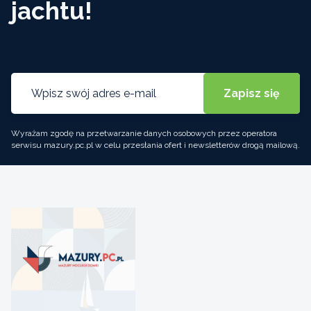
jachtu!
Wyrażam zgodę na przetwarzanie danych osobowych przez operatora
serwisu mazury.pc.pl w celu przesłania ofert i newsletterów drogą mailową.