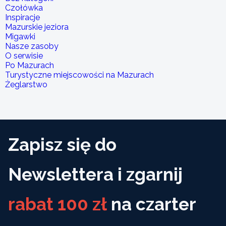
Czołówka
Inspiracje
Mazurskie jeziora
Migawki
Nasze zasoby
O serwisie
Po Mazurach
Turystyczne miejscowości na Mazurach
Żeglarstwo
Zapisz się do
Newslettera i zgarnij
rabat 100 zł
na czarter