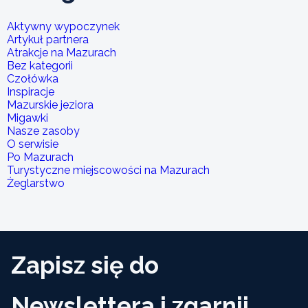
Aktywny wypoczynek
Artykuł partnera
Atrakcje na Mazurach
Bez kategorii
Czołówka
Inspiracje
Mazurskie jeziora
Migawki
Nasze zasoby
O serwisie
Po Mazurach
Turystyczne miejscowości na Mazurach
Żeglarstwo
Zapisz się do
Newslettera i zgarnij