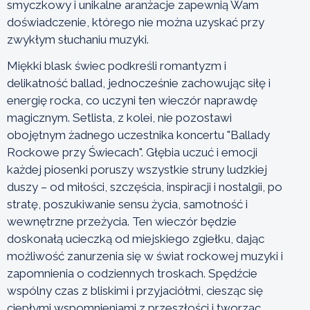
smyczkowy i unikalne aranżacje zapewnią Wam
doświadczenie, którego nie można uzyskać przy
zwykłym słuchaniu muzyki.
Miękki blask świec podkreśli romantyzm i
delikatność ballad, jednocześnie zachowując siłę i
energię rocka, co uczyni ten wieczór naprawdę
magicznym. Setlista, z kolei, nie pozostawi
obojętnym żadnego uczestnika koncertu "Ballady
Rockowe przy Świecach". Głębia uczuć i emocji
każdej piosenki poruszy wszystkie struny ludzkiej
duszy – od miłości, szczęścia, inspiracji i nostalgii, po
stratę, poszukiwanie sensu życia, samotność i
wewnętrzne przeżycia. Ten wieczór będzie
doskonałą ucieczką od miejskiego zgiełku, dając
możliwość zanurzenia się w świat rockowej muzyki i
zapomnienia o codziennych troskach. Spędźcie
wspólny czas z bliskimi i przyjaciółmi, ciesząc się
ciepłymi wspomnieniami z przeszłości i tworząc