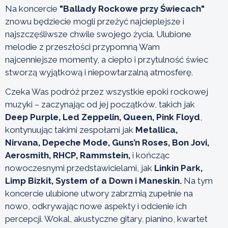
Na koncercie
"Ballady Rockowe przy Świecach"
znowu będziecie mogli przeżyć najcieplejsze i
najszczęśliwsze chwile swojego życia. Ulubione
melodie z przeszłości przypomną Wam
najcenniejsze momenty, a ciepło i przytulność świec
stworzą wyjątkową i niepowtarzalną atmosferę.
Czeka Was podróż przez wszystkie epoki rockowej
muzyki – zaczynając od jej początków, takich jak
Deep Purple, Led Zeppelin, Queen, Pink Floyd
,
kontynuując takimi zespołami jak
Metallica,
Nirvana, Depeche Mode, Guns’n Roses, Bon Jovi,
Aerosmith, RHCP, Rammstein,
i kończąc
nowoczesnymi przedstawicielami, jak
Linkin Park,
Limp Bizkit, System of a Down i Maneskin.
Na tym
koncercie ulubione utwory zabrzmią zupełnie na
nowo, odkrywając nowe aspekty i odcienie ich
percepcji. Wokal, akustyczne gitary, pianino, kwartet