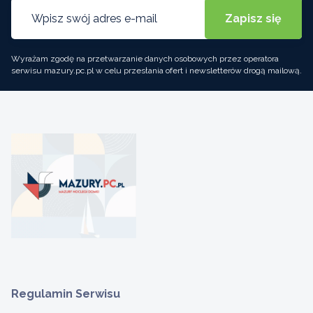
Wyrażam zgodę na przetwarzanie danych osobowych przez operatora
serwisu mazury.pc.pl w celu przesłania ofert i newsletterów drogą mailową.
Regulamin Serwisu