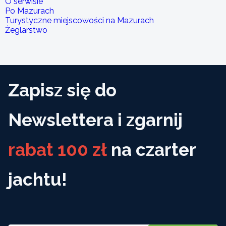
O serwisie
Po Mazurach
Turystyczne miejscowości na Mazurach
Żeglarstwo
Zapisz się do
Newslettera i zgarnij
rabat 100 zł
na czarter
jachtu!