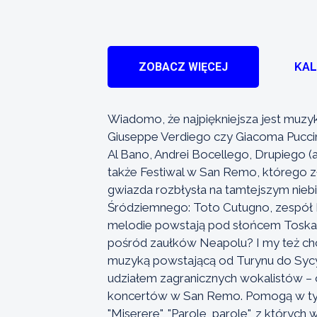
ZOBACZ WIĘCEJ
KA
Wiadomo, że najpiękniejsza jest muzyk
Giuseppe Verdiego czy Giacoma Puccini
Al Bano, Andrei Bocellego, Drupiego (
także Festiwal w San Remo, którego zło
gwiazda rozbłysła na tamtejszym nieb
Śródziemnego: Toto Cutugno, zespół Il
melodie powstają pod słońcem Toskanii
pośród zaułków Neapolu? I my też ch
muzyką powstającą od Turynu do Sycyl
udziałem zagranicznych wokalistów –
koncertów w San Remo. Pomogą w tym p
"Miserere", "Parole, parole", z któryc