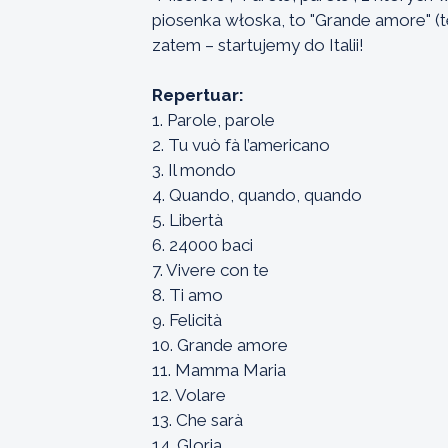
piosenka włoska, to "Grande amore" (
zatem – startujemy do Italii!
Repertuar:
1. Parole, parole
2. Tu vuò fà l’americano
3. Il mondo
4. Quando, quando, quando
5. Libertà
6. 24000 baci
7. Vivere con te
8. Ti amo
9. Felicità
10. Grande amore
11. Mamma Maria
12. Volare
13. Che sarà
14. Gloria