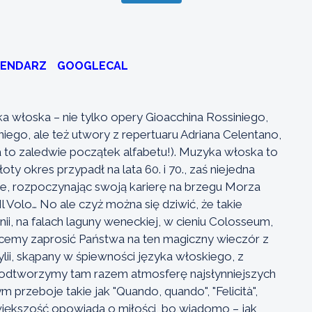
LENDARZ
GOOGLECAL
a włoska – nie tylko opery Gioacchina Rossiniego,
ego, ale też utwory z repertuaru Adriana Celentano,
a to zaledwie początek alfabetu!). Muzyka włoska to
ty okres przypadł na lata 60. i 70., zaś niejedna
ie, rozpoczynając swoją karierę na brzegu Morza
 Volo… No ale czyż można się dziwić, że takie
, na falach laguny weneckiej, w cieniu Colosseum,
cemy zaprosić Państwa na ten magiczny wieczór z
ii, skąpany w śpiewności języka włoskiego, z
 odtworzymy tam razem atmosferę najsłynniejszych
rzeboje takie jak "Quando, quando", "Felicità",
h większość opowiada o miłości, bo wiadomo – jak