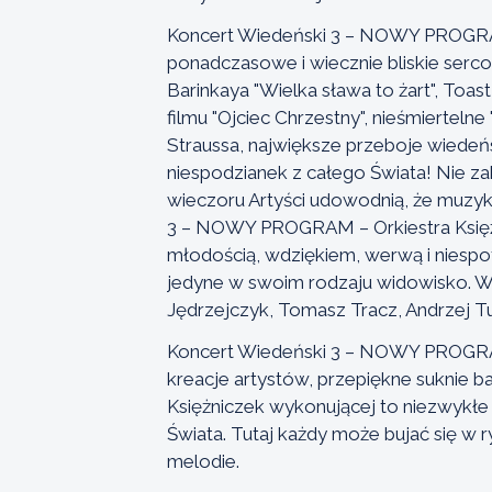
Koncert Wiedeński 3 – NOWY PROGRAM 
ponadczasowe i wiecznie bliskie ser
Barinkaya "Wielka sława to żart", Toast
filmu "Ojciec Chrzestny", nieśmiertelne
Straussa, największe przeboje wiedeńs
niespodzianek z całego Świata! Nie z
wieczoru Artyści udowodnią, że muzyka
3 – NOWY PROGRAM – Orkiestra Księżni
młodością, wdziękiem, werwą i niesp
jedyne w swoim rodzaju widowisko. Wy
Jędrzejczyk, Tomasz Tracz, Andrzej Tul
Koncert Wiedeński 3 – NOWY PROGRAM 
kreacje artystów, przepiękne suknie ba
Księżniczek wykonującej to niezwykłe
Świata. Tutaj każdy może bujać się w 
melodie.