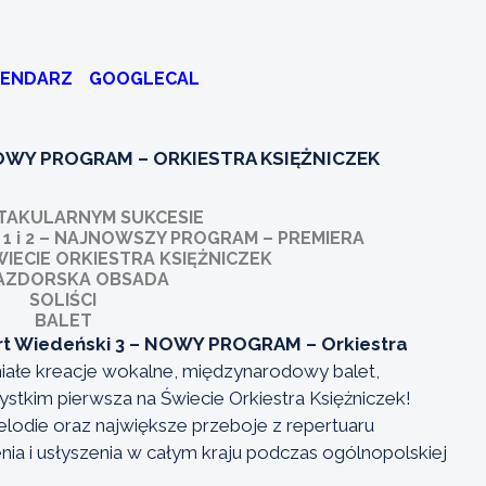
LENDARZ
GOOGLECAL
OWY PROGRAM – ORKIESTRA KSIĘŻNICZEK
TAKULARNYM SUKCESIE
1 i 2 – NAJNOWSZY PROGRAM – PREMIERA
IECIE ORKIESTRA KSIĘŻNICZEK
AZDORSKA OBSADA
SOLIŚCI
BALET
rt Wiedeński 3 – NOWY PROGRAM – Orkiestra
niałe kreacje wokalne, międzynarodowy balet,
ystkim pierwsza na Świecie Orkiestra Księżniczek!
elodie oraz największe przeboje z repertuaru
a i usłyszenia w całym kraju podczas ogólnopolskiej