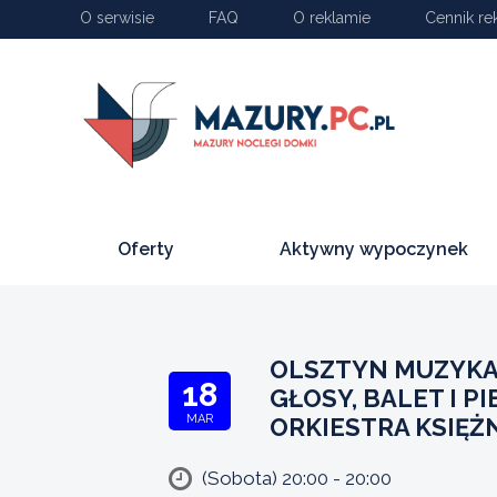
O serwisie
FAQ
O reklamie
Cennik re
Oferty
Aktywny wypoczynek
OLSZTYN MUZYKA 
18
GŁOSY, BALET I P
MAR
ORKIESTRA KSIĘŻ
(Sobota) 20:00 - 20:00