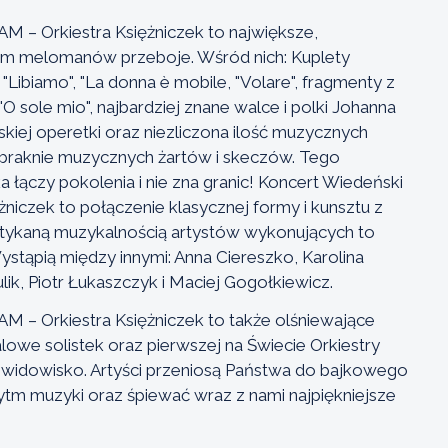
– Orkiestra Księżniczek to największe,
com melomanów przeboje. Wśród nich: Kuplety
 "Libiamo", "La donna è mobile, "Volare", fragmenty z
 "O sole mio", najbardziej znane walce i polki Johanna
kiej operetki oraz niezliczona ilość muzycznych
abraknie muzycznych żartów i skeczów. Tego
 łączy pokolenia i nie zna granic! Koncert Wiedeński
czek to połączenie klasycznej formy i kunsztu z
otykaną muzykalnością artystów wykonujących to
stąpią między innymi: Anna Ciereszko, Karolina
ik, Piotr Łukaszczyk i Maciej Gogołkiewicz.
– Orkiestra Księżniczek to także olśniewające
lowe solistek oraz pierwszej na Świecie Orkiestry
 widowisko. Artyści przeniosą Państwa do bajkowego
rytm muzyki oraz śpiewać wraz z nami najpiękniejsze