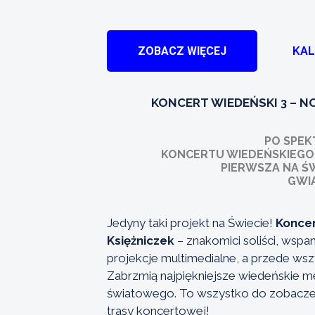
ZOBACZ WIĘCEJ
KA
KONCERT WIEDEŃSKI 3 – N
PO SPEK
KONCERTU WIEDEŃSKIEGO 
PIERWSZA NA ŚW
GWI
Jedyny taki projekt na Świecie!
Konce
Księżniczek
– znakomici soliści, wspa
projekcje multimedialne, a przede wsz
Zabrzmią najpiękniejsze wiedeńskie m
światowego. To wszystko do zobaczeni
trasy koncertowej!