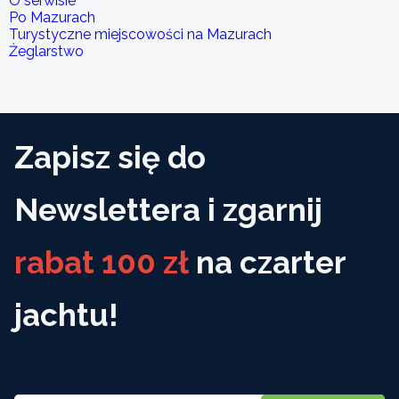
O serwisie
Po Mazurach
Turystyczne miejscowości na Mazurach
Żeglarstwo
Zapisz się do
Newslettera i zgarnij
rabat 100 zł
na czarter
jachtu!