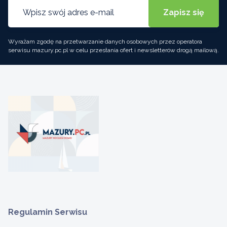
Wyrażam zgodę na przetwarzanie danych osobowych przez operatora
serwisu mazury.pc.pl w celu przesłania ofert i newsletterów drogą mailową.
Regulamin Serwisu