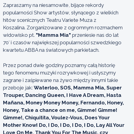
Zapraszamy na niesamowite, bijące rekordy
popularności Show artystów, słynącego z wielkich
hitów scenicznych Teatru Variete Muza z
Koszalina. Zorganizowane z ogromnym rozmachem
widowisko pt.
"Mamma Mia"
przeniesie nas do lat
70′ i czasów największej popularności szwedzkiego
kwartetu ABBA na światowych parkietach.
Przez ponad dwie godziny poznamy całą historię
tego fenomenu muzyki rozrywkowej i usłyszymy
zagrane i zaśpiewane na żywo między innymi takie
przeboje jak:
Waterloo, SOS, Mamma Mia, Super
Trouper, Dancing Queen, I Have A Dream, Hasta
Mañana, Money Money Money, Fernando, Honey,
Honey, Take a chance on me, Gimme! Gimme!
Gimme!, Chiquitita, Voulez-Vous, Does Your
Mother KnowI Do, I Do, I Do, I Do, I Do, Lay All Your
Love On Me, Thank You For The Music, czy