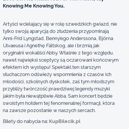
Knowing Me Knowing You.
Artyści wcielający się w rolę szwedzkich gwiazd, nie
tylko swoją aparycją do złudzenia przypominają
Anni-Frid Lyngstad, Benny’ego Anderssona, Björna
Ulvaeusa i Agnethę Fältskog, ale i brzmią jak
oryginalni wokaliści Abby. Właśnie z tego względu,
nawet najwięksi sceptycy są oczarowani końcowym
efektem ich występu! Spektakl ten starszym
słuchaczom odświeży wspomnienia z czasów ich
młodości, szkolnych dyskotek, zaś tym młodszym
przybliży twórczość prawdziwej legendy muzyki
jakim była niewątpliwie Abba. Sam koncert będzie
swoistym hołdem tej fenomenalnej formacji, która
na zawsze pozostanie w naszych sercach.
Bilety do nabycia na:
KupBilecik.pl