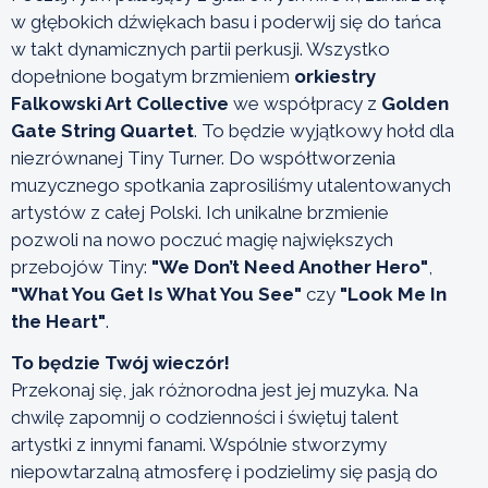
w głębokich dźwiękach basu i poderwij się do tańca
w takt dynamicznych partii perkusji. Wszystko
dopełnione bogatym brzmieniem
orkiestry
Falkowski Art Collective
we współpracy z
Golden
Gate String Quartet
. To będzie wyjątkowy hołd dla
niezrównanej Tiny Turner. Do współtworzenia
muzycznego spotkania zaprosiliśmy utalentowanych
artystów z całej Polski. Ich unikalne brzmienie
pozwoli na nowo poczuć magię największych
przebojów Tiny:
"We Don’t Need Another Hero"
,
"What You Get Is What You See"
czy
"Look Me In
the Heart"
.
To będzie Twój wieczór!
Przekonaj się, jak różnorodna jest jej muzyka. Na
chwilę zapomnij o codzienności i świętuj talent
artystki z innymi fanami. Wspólnie stworzymy
niepowtarzalną atmosferę i podzielimy się pasją do