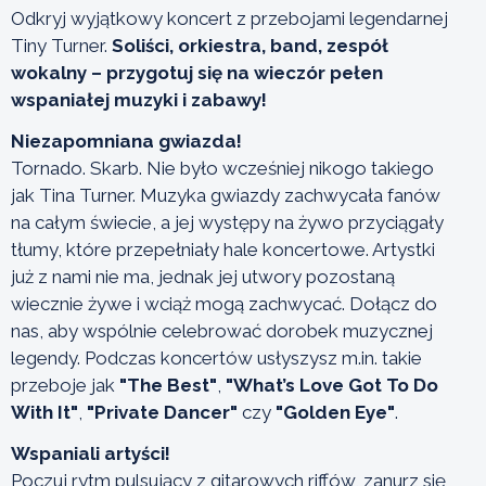
Odkryj wyjątkowy koncert z przebojami legendarnej
Tiny Turner.
Soliści, orkiestra, band, zespół
wokalny – przygotuj się na wieczór pełen
wspaniałej muzyki i zabawy!
Niezapomniana gwiazda!
Tornado. Skarb. Nie było wcześniej nikogo takiego
jak Tina Turner. Muzyka gwiazdy zachwycała fanów
na całym świecie, a jej występy na żywo przyciągały
tłumy, które przepełniały hale koncertowe. Artystki
już z nami nie ma, jednak jej utwory pozostaną
wiecznie żywe i wciąż mogą zachwycać. Dołącz do
nas, aby wspólnie celebrować dorobek muzycznej
legendy. Podczas koncertów usłyszysz m.in. takie
przeboje jak
"The Best"
,
"What’s Love Got To Do
With It"
,
"Private Dancer"
czy
"Golden Eye"
.
Wspaniali artyści!
Poczuj rytm pulsujący z gitarowych riffów, zanurz się