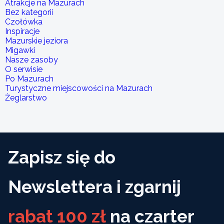
Atrakcje na Mazurach
Bez kategorii
Czołówka
Inspiracje
Mazurskie jeziora
Migawki
Nasze zasoby
O serwisie
Po Mazurach
Turystyczne miejscowości na Mazurach
Żeglarstwo
Zapisz się do
Newslettera i zgarnij
rabat 100 zł
na czarter