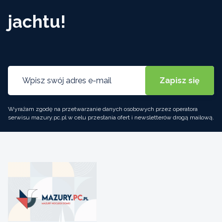
jachtu!
Wyrażam zgodę na przetwarzanie danych osobowych przez operatora
serwisu mazury.pc.pl w celu przesłania ofert i newsletterów drogą mailową.