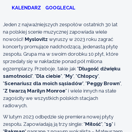
KALENDARZ
GOOGLECAL
Jeden z najważniejszych zespołów ostatnich 30 lat
na polskiej scenie muzycznej zapowiada wiele
nowości!
Myslovitz
wyruszy w 2023 roku zagrać
koncerty promujące nadchodzącą, jedenastą płytę
zespołu. Grupa ma w swoim dorobku 10 płyt, które
sprzedały się w nakładzie ponad pół miliona
egzemplarzy. Przeboje, takie jak "
Długość dźwięku
samotności
", "
Dla ciebie
", "
My
", "
Chłopcy
",
"
Scenariusz dla moich sąsiadów
", "
Peggy Brown
",
"
Z twarzą Marilyn Monroe
" i wiele innych na stałe
zagościły we wszystkich polskich stacjach
radiowych.
W lutym 2023 odbędzie się premiera nowej płyty
zespołu. Zapowiadają ją trzy single: "
Miłość
", "
19
" i
"
Pakman
" nagrane z nowym wokalistą – Mateuszem