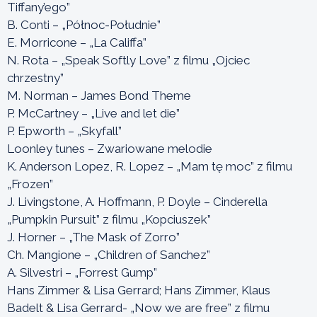
Tiffany’ego”
B. Conti – „Północ-Południe”
E. Morricone – „La Califfa”
N. Rota – „Speak Softly Love” z filmu „Ojciec
chrzestny”
M. Norman – James Bond Theme
P. McCartney – „Live and let die”
P. Epworth – „Skyfall”
Loonley tunes – Zwariowane melodie
K. Anderson Lopez, R. Lopez – „Mam tę moc” z filmu
„Frozen”
J. Livingstone, A. Hoffmann, P. Doyle – Cinderella
„Pumpkin Pursuit” z filmu „Kopciuszek”
J. Horner – „The Mask of Zorro”
Ch. Mangione – „Children of Sanchez”
A. Silvestri – „Forrest Gump”
Hans Zimmer & Lisa Gerrard; Hans Zimmer, Klaus
Badelt & Lisa Gerrard- „Now we are free” z filmu