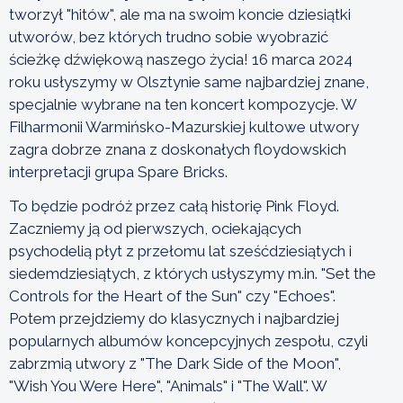
tworzył "hitów", ale ma na swoim koncie dziesiątki
utworów, bez których trudno sobie wyobrazić
ścieżkę dźwiękową naszego życia! 16 marca 2024
roku usłyszymy w Olsztynie same najbardziej znane,
specjalnie wybrane na ten koncert kompozycje. W
Filharmonii Warmińsko-Mazurskiej kultowe utwory
zagra dobrze znana z doskonałych floydowskich
interpretacji grupa Spare Bricks.
To będzie podróż przez całą historię Pink Floyd.
Zaczniemy ją od pierwszych, ociekających
psychodelią płyt z przełomu lat sześćdziesiątych i
siedemdziesiątych, z których usłyszymy m.in. "Set the
Controls for the Heart of the Sun" czy "Echoes".
Potem przejdziemy do klasycznych i najbardziej
popularnych albumów koncepcyjnych zespołu, czyli
zabrzmią utwory z "The Dark Side of the Moon",
"Wish You Were Here", "Animals" i "The Wall". W