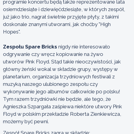
programie koncertu będą także reprezentowane lata
osiemdziesiąte i dziewięćdziesiąte, w których zespół,
już jako trio, nagrał świetnie przyjęte płyty, z takimi
doskonale znanymi utworami, jak choćby "High
Hopes".
Zespołu Spare Bricks
nigdy nie interesowało
odgrywanie czy wręcz kopiowanie na żywo
utworów Pink Floyd. Stąd takie nieoczywistości, jak
główny żeński wokal w składzie grupy, występy w
planetarium, organizacja trzydniowych festiwali z
muzyką naszego ulubionego zespołu czy
wykonywanie jego albumów całkowicie po polsku!
Tym razem trzydniówki nie będzie, ale tego, że
Agnieszka Szpargała zaśpiewa niektóre utwory Pink
Floyd w polskim przekładzie Roberta Zienkiewicza,
możemy być pewni.
Zespół Spare Bricks zagra w składzie: