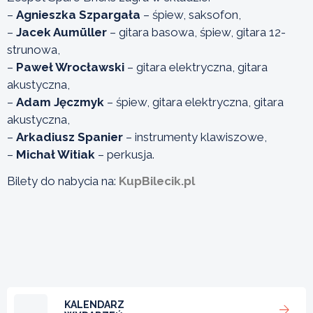
–
Agnieszka Szpargała
– śpiew, saksofon,
–
Jacek Aumüller
– gitara basowa, śpiew, gitara 12-
strunowa,
–
Paweł Wrocławski
– gitara elektryczna, gitara
akustyczna,
–
Adam Jęczmyk
– śpiew, gitara elektryczna, gitara
akustyczna,
–
Arkadiusz Spanier
– instrumenty klawiszowe,
–
Michał Witiak
– perkusja.
Bilety do nabycia na:
KupBilecik.pl
KALENDARZ