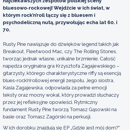
najciekawszych zespołów polskiej sceny
bluesowo‑rockowej! Wejdźcie w ich świat, w
którym rock’n’roll łączy się z bluesem i
psychodeliczną nutą, przywołując echa lat 60. i
70.
Rusty Pine nawiązuje do dźwięków legend takich jak
Breakout, Fleetwood Mac, czy The Rolling Stones,
tworząc jednak własne, unikalne brzmienie. Całość
napędza oryginalna gra Krzysztofa Zagajewskiego –
gitarzysty, którego charakterystyczne riffy są esencją
blues-rock’n’rollowej energii zespołu. Jego siostra,
Kasia Zagajewska, odpowiada za pełne emocji
teksty oraz mocny wokal, który prowadzi słuchaczy
przez jej refleksyjne opowieści. Rytmiczny
fundament Rusty Pine tworzą Tomasz Gąsowski na
basie oraz Tomasz Zagórski na perkusji.
W ich dorobku znajdują się EP „Gdzie jest mój dom?”