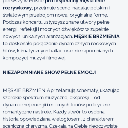
pierwszy w Polsce
profesjonalny męski chór
rozrywkowy
, przejmuje scenę, nadając polskim i
światowym przebojom nową, oryginalną formę.
Podczas koncertu usłyszysz znane utwory pełne
energii, refleksji i mocnych dźwięków w zupełnie
nowych, unikalnych aranżacjach.
MĘSKIE BRZMIENIA
to doskonałe połączenie dynamicznych rockowych
hitów, klimatycznych ballad oraz niezapomnianych
kompozycji muzyki filmowej.
NIEZAPOMNIANE SHOW PEŁNE EMOCJI
MĘSKIE BRZMIENIA przełamują schematy, ukazując
szerokie spektrum muzycznej ekspresji – od
dynamicznej energii i mocnych tonów po liryczne,
romantyczne nastroje. Każdy utwór to osobna
historia opowiedziana wielogłosem, z charakterem i
sceniczną charyzmą. Czekają na Ciebie nieoczywiste