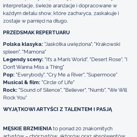
interpretacje, świeże aranżacje i dopracowane w
każdym detalu show, które zachwyca, zaskakuje i
zostaje w pamięci na długo.
PRZEDSMAK REPERTUARU
Polska klasyka:
"Jaskółka uwięziona", "Krakowski
spleen", "Mamona"
Legendy sceny:
"It’s a Man’s World", "Desert Rose", "I
Don’t Wanna Miss a Thing"
Pop:
"Everybody", "Cry Me a River", "Supermoce"
Musical & film:
"Circle of Life"
Rock:
"Sound of Silence", "Believer", "Numb", "We Will
Rock You"
WYJĄTKOWI ARTYŚCI Z TALENTEM I PASJĄ
MĘSKIE BRZMIENIA
to ponad 20 znakomitych
artystów – chórzystów, aktorów oraz absolwentów