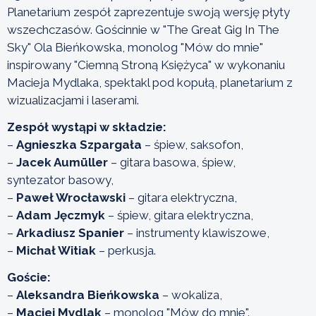
Planetarium zespół zaprezentuje swoją wersję płyty
wszechczasów. Gościnnie w "The Great Gig In The
Sky" Ola Bieńkowska, monolog "Mów do mnie"
inspirowany "Ciemną Stroną Księżyca" w wykonaniu
Macieja Mydlaka, spektakl pod kopułą, planetarium z
wizualizacjami i laserami.
Zespół wystąpi w składzie:
–
Agnieszka Szpargała
– śpiew, saksofon,
–
Jacek Aumüller
– gitara basowa, śpiew,
syntezator basowy,
–
Paweł Wrocławski
– gitara elektryczna,
–
Adam Jęczmyk
– śpiew, gitara elektryczna,
–
Arkadiusz Spanier
– instrumenty klawiszowe,
–
Michał Witiak
– perkusja.
Goście:
–
Aleksandra Bieńkowska
– wokaliza,
–
Maciej Mydlak
– monolog "Mów do mnie".