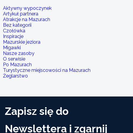
Aktywny wypoczynek
Artykuł partnera
Atrakcje na Mazurach
Bez kategorii
Czołówka
Inspiracje
Mazurskie jeziora
Migawki
Nasze zasoby
O serwisie
Po Mazurach
Turystyczne miejscowości na Mazurach
Żeglarstwo
Zapisz się do
Newslettera i zgarnij