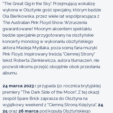
"The Great Gig in the Sky". Przejmującą wokalizę
wykona w Olsztynie gość specjalny, którym będzie
Ola Bieńkowska, przez wiele lat współpracująca z
The Australian Pink Floyd Show. Wzruszenia
gwarantowane! Mocnym akcentem spektaklu
będzie specjalnie przygotowany na olsztyńskie
koncerty monolog w wykonaniu olsztyńskiego
aktora Macieja Mydlaka, poza sceną fana muzyki
Pink Floyd. Inspirowany treścią "Ciemnej Strony"
tekst Roberta Zienkiewicza, autora tłumaczeń, nie
pozwoli nikomu przejść obojętnie obok przesłania
albumu.
24 marca 2023
r. przypada 50. rocznica brytyjskiej
premiery "The Dark Side of the Moon". Z tej okazji
zespół Spare Brick zaprasza do Olsztyna na
wyjątkowy weekend z "Ciemną Stroną Księżyca".
24
,
25
oraz
26
marca
pod kopułą Olsztyńskiego