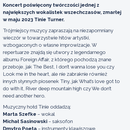
Koncert poświęcony twórczości jednej z
największych wokalistek wszechczasów, zmarłej
w maju 2023 Tinie Turner.
Trójmiejscy muzycy zapraszają na niezapomniany
wieczór w towarzystwie hitów artystki,
wzbogaconych o własne improwizacje. W
repertuarze znajdą się utwory z legendarnego
albumu Foreign Affair, z którego pochodzą znane
przeboje, jak The Best, I don’t wanna lose you czy
Look me in the heart, ale nie zabraknie również
innych słynnych piosenek Tiny, jak What’s love got to
do with it, River deep mountain high czy We don’t
need another hero.
Muzyczny hołd Tinie oddadzą:
Marta Szefke
– wokal
Michał Sasinowski
– saksofon
Dmytro Poeta
– instrumenty klawiszowe