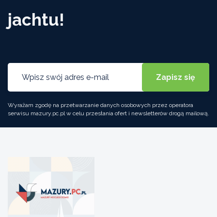
jachtu!
Wyrażam zgodę na przetwarzanie danych osobowych przez operatora
serwisu mazury.pc.pl w celu przesłania ofert i newsletterów drogą mailową.