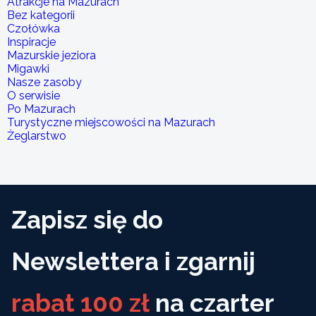
Atrakcje na Mazurach
Bez kategorii
Czołówka
Inspiracje
Mazurskie jeziora
Migawki
Nasze zasoby
O serwisie
Po Mazurach
Turystyczne miejscowości na Mazurach
Żeglarstwo
Zapisz się do
Newslettera i zgarnij
rabat 100 zł
na czarter