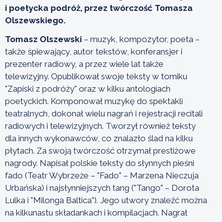
i poetycka podróż, przez twórczość Tomasza
Olszewskiego.
Tomasz Olszewski
– muzyk, kompozytor, poeta –
także śpiewający, autor tekstów, konferansjer i
prezenter radiowy, a przez wiele lat także
telewizyjny. Opublikował swoje teksty w tomiku
"Zapiski z podróży" oraz w kilku antologiach
poetyckich. Komponował muzykę do spektakli
teatralnych, dokonał wielu nagrań i rejestracji recitali
radiowych i telewizyjnych. Tworzył również teksty
dla innych wykonawców, co znalazło ślad na kilku
płytach. Za swoją twórczość otrzymał prestiżowe
nagrody. Napisał polskie teksty do słynnych pieśni
fado (Teatr Wybrzeże – "Fado" – Marzena Nieczuja
Urbańska) i najsłynniejszych tang ("Tango" – Dorota
Lulka i "Milonga Baltica"). Jego utwory znaleźć można
na kilkunastu składankach i kompilacjach. Nagrał