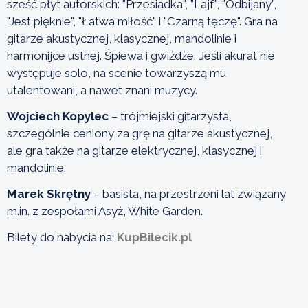
sześć płyt autorskich: "Przesiadka", "Lajf", "Odbijany",
"Jest pięknie", "Łatwa miłość" i "Czarną tęczę". Gra na
gitarze akustycznej, klasycznej, mandolinie i
harmonijce ustnej. Śpiewa i gwiżdże. Jeśli akurat nie
występuje solo, na scenie towarzyszą mu
utalentowani, a nawet znani muzycy.
Wojciech Kopylec
– trójmiejski gitarzysta,
szczególnie ceniony za grę na gitarze akustycznej,
ale gra także na gitarze elektrycznej, klasycznej i
mandolinie.
Marek Skrętny
– basista, na przestrzeni lat związany
m.in. z zespołami Asyż, White Garden.
Bilety do nabycia na:
KupBilecik.pl