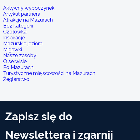
Aktywny wypoczynek
Artykuł partnera
Atrakcje na Mazurach
Bez kategorii
Czołówka
Inspiracje
Mazurskie jeziora
Migawki
Nasze zasoby
O serwisie
Po Mazurach
Turystyczne miejscowości na Mazurach
Żeglarstwo
Zapisz się do
Newslettera i zgarnij