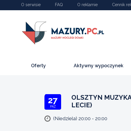
O serwisie
FAQ
O reklamie
Cennik re
Oferty
Aktywny wypoczynek
OLSZTYN MUZYKA 
27
LECIE)
PAŹ
(Niedziela) 20:00 - 20:00