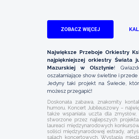
ZOBACZ WIĘCEJ
KA
Największe Przeboje Orkiestry Ksi
najpiękniejszej orkiestry Świata
Mazurskiej w Olsztynie
! Gwiazdo
oszałamiające show świetlne i przede 
Jedyny taki projekt na Świecie, któ
możesz przegapić!
Doskonała zabawa, znakomity kontak
humoru. Koncert Jubileuszowy – najwięk
także wspaniała uczta dla zmysłów, 
stworzone przez najlepszych projekta
laureaci międzynarodowych konkursów m
soliści międzynarodowej estrady, arty
salach koncertowych. Wystąpią międz