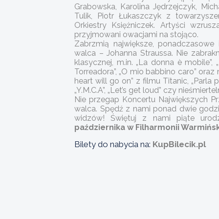
Grabowska, Karolina Jędrzejczyk, Mich
Tulik, Piotr Łukaszczyk z towarzyszeni
Orkiestry Księżniczek. Artyści wzru
przyjmowani owacjami na stojąco.
Zabrzmią największe, ponadczasowe i
walca – Johanna Straussa. Nie zabrakn
klasycznej, m.in. „La donna è mobile”, „
Torreadora”, „O mio babbino caro” oraz
heart will go on” z filmu Titanic, „Parla p
„Y.M.C.A”, „Let’s get loud” czy nieśmiert
Nie przegap Koncertu Największych Prz
walca. Spędź z nami ponad dwie godzin
widzów! Świętuj z nami piąte urodz
października w Filharmonii Warmińsk
Bilety do nabycia na:
KupBilecik.pl