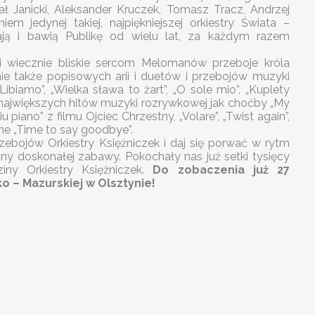
ał Janicki, Aleksander Kruczek, Tomasz Tracz, Andrzej
em jedynej takiej, najpiękniejszej orkiestry Świata –
szają i bawią Publikę od wielu lat, za każdym razem
 wiecznie bliskie sercom Melomanów przeboje króla
ie także popisowych arii i duetów i przebojów muzyki
Libiamo”, „Wielka sława to żart”, „O sole mio”, „Kuplety
 największych hitów muzyki rozrywkowej jak choćby „My
iu piano” z filmu Ojciec Chrzestny, „Volare”, „Twist again”,
elne „Time to say goodbye”.
ebojów Orkiestry Księżniczek i daj się porwać w rytm
y doskonałej zabawy. Pokochały nas już setki tysięcy
iny Orkiestry Księżniczek.
Do zobaczenia już 27
o – Mazurskiej w Olsztynie!