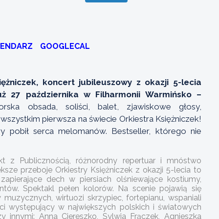
LENDARZ
GOOGLECAL
ężniczek, koncert jubileuszowy z okazji 5-lecia
 już 27 października w Filharmonii Warmińsko –
rska obsada, soliści, balet, zjawiskowe głosy,
wszystkim pierwsza na świecie Orkiestra Księżniczek!
ry pobił serca melomanów. Bestseller, którego nie
t z Publicznością, różnorodny repertuar i mnóstwo
sze przeboje Orkiestry Księżniczek z okazji 5-lecia to
zapierające dech w piersiach olśniewające kostiumy,
ntów. Spektakl pełen kolorów. Na scenie pojawią się
uzycznych, wirtuozi skrzypiec, fortepianu, wspaniali
ści występujący w największych polskich i światowych
y innymi: Anna Ciereszko, Sylwia Frączek, Agnieszka