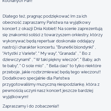
kochanych Pań!
Dlatego też, pragnąc podziękować Im za ich
obecność zapraszamy Państwa na wyjątkowy
koncert z okazji Dnia Kobiet! Na scenie zaprezentują
się znakomici soliści z towarzyszem orkiestry, którzy
wykonywać będą repertuar doskonale oddający
nastrój i charakter koncertu. "Brunetki blondynki" ,
"Artystki z Variete", " My way", "Granada" , " Bo z
dziewczynami" , " W taki piękny wieczór", " Baby, ach
te baby", " O sole mio" , " Bella ciao" to tylko niektóre
przeboje, jakie rozbrzmiewać będą tego wieczoru!!
Dodatkowo specjalnie dla Państwa
przygotowaliśmy muzyczną niespodziankę, która z
pewnością uczyni nasz koncert jeszcze bardziej
wyjątkowym!
Zapraszamy i do zobaczenia!!