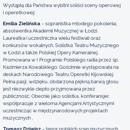
Wystąpią dla Państwa wybitni soliści sceny operowej
i operetkowej:
Emilia Zielińska
– sopranistka młodego pokolenia,
absolwentka Akademii Muzycznej w Łodzi.
Laureatka i uczestniczka wielu festiwali oraz
konkursów wokalnych. Solistka Teatru Muzycznego
w Łodzi a także Polskiej Opery Kameralnej.
Promowana w I Programie Polskiego radia przez śp.
Kazimierza Kowalskiego. Gościnnie występowała na
deskach Narodowego Teatru Operetki Kijowskiej.
Pełna pasji, wdzięku, obdarzona piękną barwą głosu
jest niezwykle ciepło przyjmowana przez
publiczność. Obecnie jako solistka, konferansjer,
współpracuje z wieloma Agencjami Artystycznymi
uczestnicząc w międzynarodowych projektach
muzycznych .
Tomasz Dziwisz
– tenor polskich scen muzycznych.