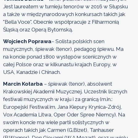
Jest laureatem w turnieju tenorów w 2016 w Słupsku
a także w międzynarodowych konkursach takich jak
"Bella Voce". Obecnie współpracuje z Filharmonią
Śląską oraz Operą Bytomską.
Wojciech Poprawa
– Solista polskich scen
muzycznych, śpiewak (tenor), pedagog śpiewu. Ma
na koncie ponad 1800 występów scenicznych w
całej Polsce oraz w kilkunastu krajach Europy, w
USA, Kanadzie i Chinach.
Marcin Kotarba
– śpiewak (tenor), absolwent
Krakowskiej Akademii Muzycznej. Uczestnik licznych
festiwali muzycznych w kraju i za granicą (m.in.:
Europejski Festiwal im. Jana Kiepury Krynica-Zdrój,
Vox Academia Litwa, Oper Oder Spree Niemcy). Na
swoim koncie ma wiele partii solistycznych w
operach takich jak Carmen (G.Bizet), Tanhauser
(R.Wagner), Don Giovanni (W.A.Mozart), oraz w wielu