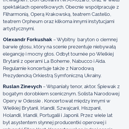
spektaklach operetkowych. Obecnie współpracuje z
Filharmonią, Operą Krakowską, teatrem Castello,
teatrem Orpheum oraz kilkoma innymi instytucjami
artystycznymi.
Olexandr Forkushak
– Wybitny baryton o ciemnej
barwie głosu, który na scenie prezentuje niebywałą
elegancję i mocny głos. Odbył tournée po Wielkiej
Brytanii z operami La Boheme, Nabucco i Aida.
Regularnie koncertuje także z Narodową
Prezydencką Orkiestrą Symfoniczną Ukrainy.
Ruslan Zinevych
– Wspaniały tenor, aktor. Śpiewak z
bogatym dorobkiem scenicznym. Solista Narodowej
Opery w Odessie . Koncertował między innymi w
Wielkiej Brytanii, Irlandii, Szwajcarii, Hiszpanii,
Holandii, Irlandii, Portugalii i Japonii. Przez wiele lat
był asystentem słynnej producentki operowej i