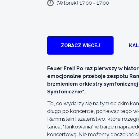
(Wtorek) 17:00 - 17:00
ZOBACZ WIĘCEJ
KA
Feuer Frei! Po raz pierwszy w hist
emocjonalne przeboje zespołu Ra
brzmieniem orkiestry symfoniczne
Symfonicznie".
To, co wydarzy się na tym epickim ko
długo po koncercie, ponieważ tego w
Rammstein i szaleństwo, które rozegra
tańca, "tankowania" w barze i naprawdę
koncertową. Nie możemy doczekać si