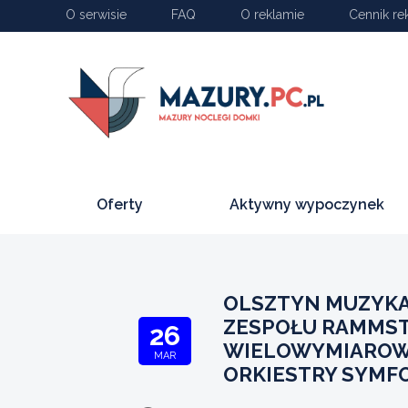
O serwisie
FAQ
O reklamie
Cennik re
Oferty
Aktywny wypoczynek
OLSZTYN MUZYK
ZESPOŁU RAMMST
26
WIELOWYMIAROW
MAR
ORKIESTRY SYMF