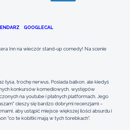
LENDARZ
GOOGLECAL
era Inn na wieczór stand-up comedy! Na scenie
z łysa, trochę nerwus. Posiada balkon, ale kiedyś
granych konkursów komediowych, występów
czonych na youtube i płatnych platformach. Jego
aszam" cieszy się bardzo dobrymi recenzjami –
mi, aby ustąpić miejsce większej ilości absurdu i
"co te kobitki mają w tych torebkach".