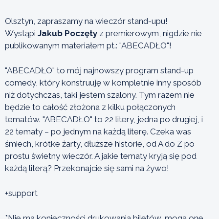
Olsztyn, zapraszamy na wieczór stand-upu!
Wystąpi
Jakub Poczęty
z premierowym, nigdzie nie
publikowanym materiałem pt.: "ABECADŁO"!
"ABECADŁO" to mój najnowszy program stand-up
comedy, który konstruuję w kompletnie inny sposób
niż dotychczas, taki jestem szalony. Tym razem nie
będzie to całość złożona z kilku połączonych
tematów. "ABECADŁO" to 22 litery, jedna po drugiej, i
22 tematy – po jednym na każdą literę. Czeka was
śmiech, krótke żarty, dłuższe historie, od A do Z po
prostu świetny wieczór. A jakie tematy kryją się pod
każdą literą? Przekonajcie się sami na żywo!
+support
*Nie ma konieczności drukowania biletów, mogą one