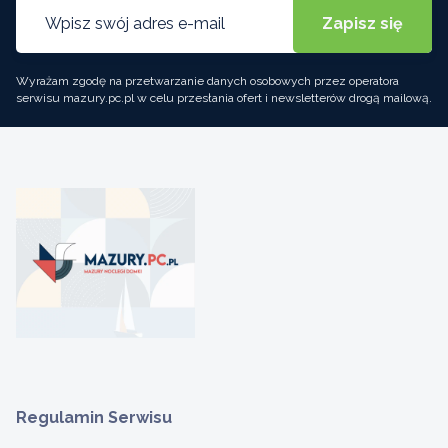
Wyrażam zgodę na przetwarzanie danych osobowych przez operatora
serwisu mazury.pc.pl w celu przesłania ofert i newsletterów drogą mailową.
Regulamin Serwisu