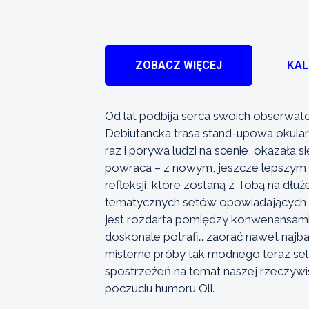
ZOBACZ WIĘCEJ
KA
Od lat podbija serca swoich obserwator
Debiutancka trasa stand-upowa okular
raz i porywa ludzi na scenie, okazała
powraca – z nowym, jeszcze lepszym 
refleksji, które zostaną z Tobą na dłu
tematycznych setów opowiadających o
jest rozdarta pomiędzy konwenansami,
doskonale potrafi… zaorać nawet najba
misterne próby tak modnego teraz self
spostrzeżeń na temat naszej rzeczywi
poczuciu humoru Oli.