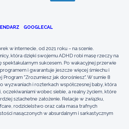
LENDARZ
GOOGLECAL
ek w internecie, od 2021 roku – na scenie.
nicy, która dzięki swojemu ADHD robi masę rzeczy na
 się spektakularnym sukcesem. Po wakacyjnej przerwie
programem i gwarantuje jeszcze więcej śmiechu i
żej Program "Zrozumiesz jak dorośniesz". W sumie 8
 wyzwaniach i rozterkach współczesnej baby, która
 oczekiwaniami wobec siebie, a realny życiem, które
rdziej szlachetne założenie. Relacje w związku,
care, rodzicielstwo oraz cała masa trafnych
stości nasączonych w absurdalnym i sarkastycznym