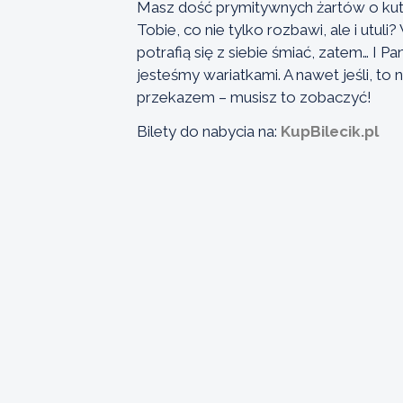
Masz dość prymitywnych żartów o kuta
Tobie, co nie tylko rozbawi, ale i utul
potrafią się z siebie śmiać, zatem… I 
jesteśmy wariatkami. A nawet jeśli, to n
przekazem – musisz to zobaczyć!
Bilety do nabycia na:
KupBilecik.pl