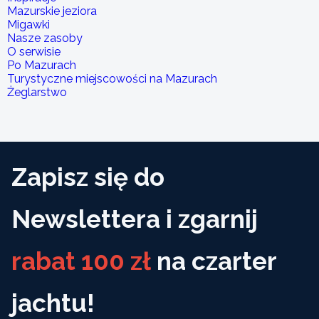
Mazurskie jeziora
Migawki
Nasze zasoby
O serwisie
Po Mazurach
Turystyczne miejscowości na Mazurach
Żeglarstwo
Zapisz się do
Newslettera i zgarnij
rabat 100 zł
na czarter
jachtu!