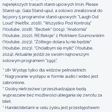
największych trasach stand-upowych (m.in. Please
Stand-up, Gala Stand-upu), a solowo zrealizował do
tej pory 5 programów stand-upowych: "Laugh Out
Loud" (Netflix, 2016), "Wszystko Pod Kontrolą"
(Youtube, 2018), "Bezbek" (2019), "Anatomia"
(Youtube, 2022), RE:fleksje" z Piotrkiem Szumowskim
(Youtube, 2023), "Żółtego dolara tu nie będzie"
(Youtube, 2023), "Chciałbym się mylić" (Youtube,
2024). Aktualnie jeździ ze swoim najnowszym
solowym programem "1991".
* 18+ Występ tylko dla widzów pełnoletnich.
* Nagrywanie występu w formie audio i wideo jest
zabronione.
* Osoby nietrzeźwe i przeszkadzające będą
wypraszane bez możliwości ubiegania się zwrotu za
bilet.
* Handel biletami w celu zysku jest przestępstwem