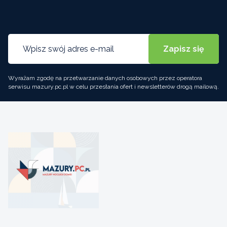
Wyrażam zgodę na przetwarzanie danych osobowych przez operatora
serwisu mazury.pc.pl w celu przesłania ofert i newsletterów drogą mailową.