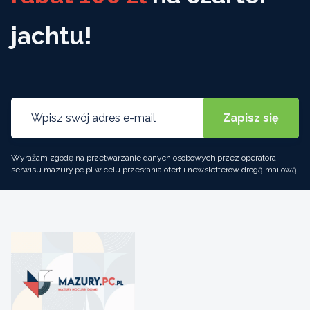
jachtu!
Wyrażam zgodę na przetwarzanie danych osobowych przez operatora
serwisu mazury.pc.pl w celu przesłania ofert i newsletterów drogą mailową.