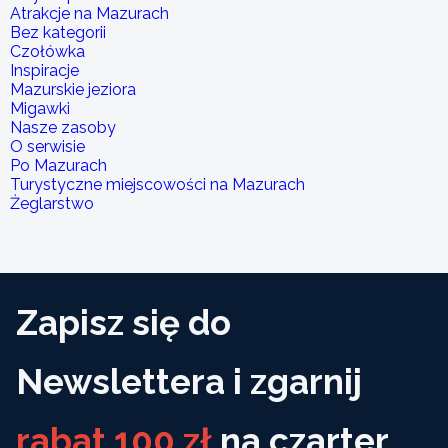
Atrakcje na Mazurach
Bez kategorii
Czołówka
Inspiracje
Mazurskie jeziora
Migawki
Nasze zasoby
O serwisie
Po Mazurach
Turystyczne miejscowości na Mazurach
Żeglarstwo
Zapisz się do
Newslettera i zgarnij
rabat 100 zł
na czarter