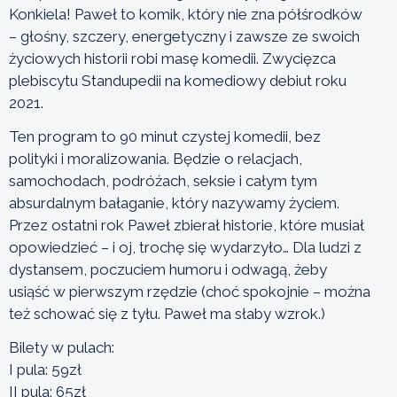
Konkiela! Paweł to komik, który nie zna półśrodków
– głośny, szczery, energetyczny i zawsze ze swoich
życiowych historii robi masę komedii. Zwycięzca
plebiscytu Standupedii na komediowy debiut roku
2021.
Ten program to 90 minut czystej komedii, bez
polityki i moralizowania. Będzie o relacjach,
samochodach, podróżach, seksie i całym tym
absurdalnym bałaganie, który nazywamy życiem.
Przez ostatni rok Paweł zbierał historie, które musiał
opowiedzieć – i oj, trochę się wydarzyło… Dla ludzi z
dystansem, poczuciem humoru i odwagą, żeby
usiąść w pierwszym rzędzie (choć spokojnie – można
też schować się z tyłu. Paweł ma słaby wzrok.)
Bilety w pulach:
I pula: 59zł
II pula: 65zł