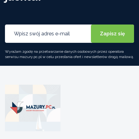
Wyrażam zgodę na przetwarzanie danych osobowych przez operatora
serwisu mazury.pc.pl w celu przesłania ofert i newsletterów drogą mailową.