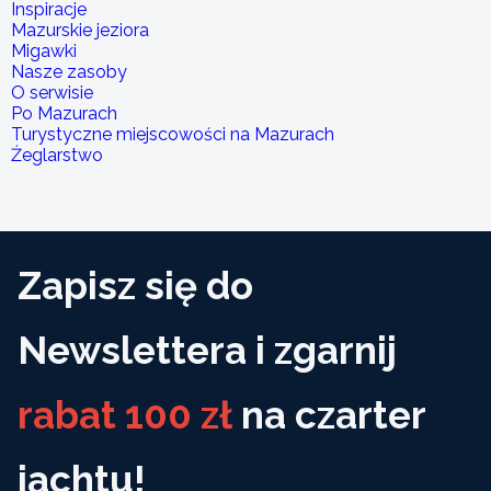
Inspiracje
Mazurskie jeziora
Migawki
Nasze zasoby
O serwisie
Po Mazurach
Turystyczne miejscowości na Mazurach
Żeglarstwo
Zapisz się do
Newslettera i zgarnij
rabat 100 zł
na czarter
jachtu!