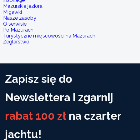
Inspiracje
Mazurskie jeziora
Migawki
Nasze zasoby
O serwisie
Po Mazurach
Turystyczne miejscowości na Mazurach
Żeglarstwo
Zapisz się do
Newslettera i zgarnij
rabat 100 zł
na czarter
jachtu!