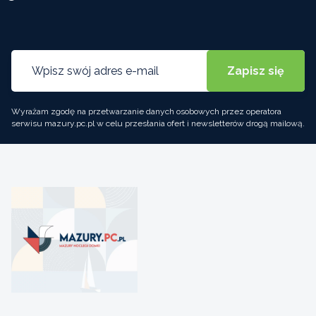
Wyrażam zgodę na przetwarzanie danych osobowych przez operatora
serwisu mazury.pc.pl w celu przesłania ofert i newsletterów drogą mailową.