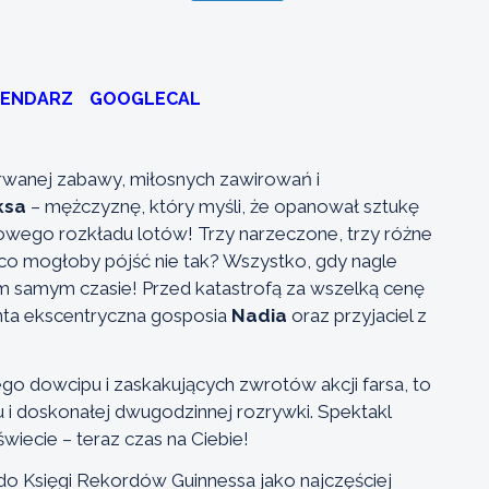
LENDARZ
GOOGLECAL
zerwanej zabawy, miłosnych zawirowań i
ksa
– mężczyznę, który myśli, że opanował sztukę
dowego rozkładu lotów! Trzy narzeczone, trzy różne
 – co mogłoby pójść nie tak? Wszystko, gdy nagle
ym samym czasie! Przed katastrofą za wszelką cenę
ta ekscentryczna gosposia
Nadia
oraz przyjaciel z
zego dowcipu i zaskakujących zwrotów akcji farsa, to
 doskonałej dwugodzinnej rozrywki. Spektakl
wiecie – teraz czas na Ciebie!
ł do Księgi Rekordów Guinnessa jako najczęściej