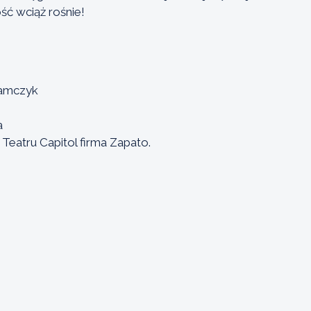
ść wciąż rośnie!
damczyk
a
Teatru Capitol firma Zapato.