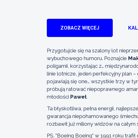
ZOBACZ WIĘCEJ
KA
Przygotujcie się na szalony lot niepr
wybuchowego humoru. Poznajcie
Ma
poligamii, korzystając z… międzynaro
linie lotnicze, jeden perfekcyjny plan
pojawiają się one… wszystkie trzy w t
próbują ratować niepoprawnego aman
młodości
Paweł
.
Ta błyskotliwa, pełna energii, najleps
gwarancja niepohamowanego śmiechu i
rozbawił już miliony widzów na całym ś
PS. "Boeing Boeing" w 1991 roku trafi