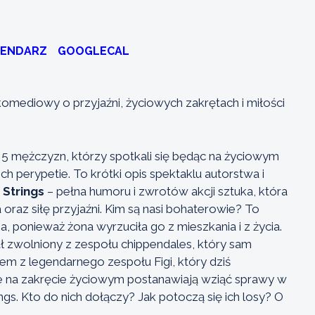
LENDARZ
GOOGLECAL
omediowy o przyjaźni, życiowych zakrętach i miłości
a 5 mężczyzn, którzy spotkali się będąc na życiowym
ch perypetie. To krótki opis spektaklu autorstwa i
 Strings
– pełna humoru i zwrotów akcji sztuka, która
oraz siłę przyjaźni. Kim są nasi bohaterowie? To
a, ponieważ żona wyrzuciła go z mieszkania i z życia.
ał zwolniony z zespołu chippendales, który sam
iem z legendarnego zespołu Figi, który dziś
e na zakręcie życiowym postanawiają wziąć sprawy w
ngs. Kto do nich dołączy? Jak potoczą się ich losy? O
.