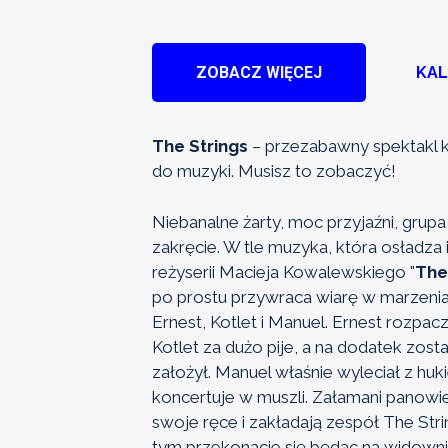
ZOBACZ WIĘCEJ
KA
The Strings
– przezabawny spektakl k
do muzyki. Musisz to zobaczyć!
Niebanalne żarty, moc przyjaźni, grup
zakręcie. W tle muzyka, która osładza i
reżyserii Macieja Kowalewskiego "
The
po prostu przywraca wiarę w marzenia 
Ernest, Kotlet i Manuel. Ernest rozpacz
Kotlet za dużo pije, a na dodatek zost
założył. Manuel właśnie wyleciał z huk
koncertuje w muszli. Załamani panowi
swoje ręce i zakładają zespół The Stri
tym przekonacie się będąc na widowni