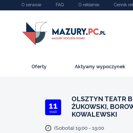
O serwisie
FAQ
O reklamie
Cennik re
Oferty
Aktywny wypoczynek
OLSZTYN TEATR BR
11
ŻUKOWSKI, BOROWS
MAR
KOWALEWSKI
(Sobota) 19:00 - 19:00