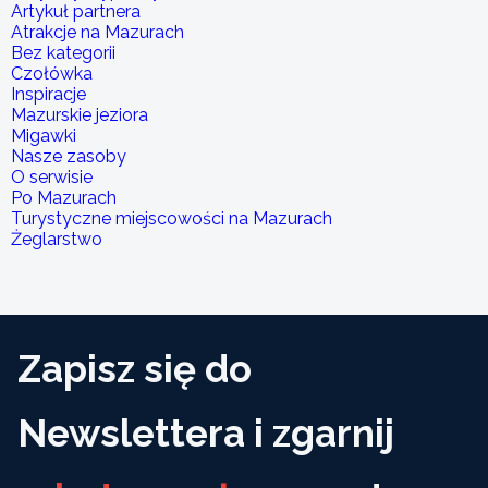
Artykuł partnera
Atrakcje na Mazurach
Bez kategorii
Czołówka
Inspiracje
Mazurskie jeziora
Migawki
Nasze zasoby
O serwisie
Po Mazurach
Turystyczne miejscowości na Mazurach
Żeglarstwo
Zapisz się do
Newslettera i zgarnij