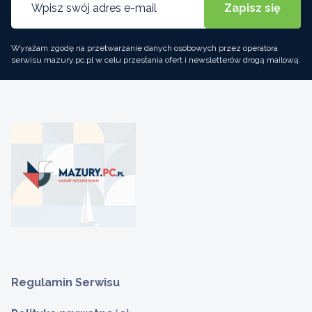
Wyrażam zgodę na przetwarzanie danych osobowych przez operatora
serwisu mazury.pc.pl w celu przesłania ofert i newsletterów drogą mailową.
Regulamin Serwisu