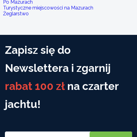
Po Mazurach
Turystyczne miejscowości na Mazurach
Żeglarstwo
Zapisz się do
Newslettera i zgarnij
rabat 100 zł
na czarter
jachtu!