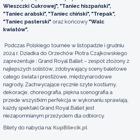
Wieszczki Cukrowej", "Taniec hiszpański",
"Taniec arabski", "Taniec chiński", "Trepak",
"Taniec pasterski"
oraz końcowy
"Walc
kwiatów".
Podczas Polskiego tournée w listopadzie i grudniu
2024 r. Dziadka do Orzechów Piotra Czajkowskiego
zaprezentuje : Grand Royal Ballet – zespół złożony z
najlepszych solistów, zdobywający sceny baletowe
całego świata i prestiżowe, międzynarodowe
nagrody. Zachwycające ręcznie szyte kostiumy,
dekoracje, choreografia, piękna scenografia a
przede wszystkim perfekcja w wykonaniu sprawiają,
każdy spektakl Grand Royal Ballet jest
niezapomnianym przeżyciem dla odbiorcy.
Bilety do nabycia na:
KupBilecik.pl