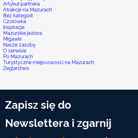
Artykuł partnera
Atrakcje na Mazurach
Bez kategorii
Czołówka
Inspiracje
Mazurskie jeziora
Migawki
Nasze zasoby
O serwisie
Po Mazurach
Turystyczne miejscowości na Mazurach
Żeglarstwo
Zapisz się do
Newslettera i zgarnij