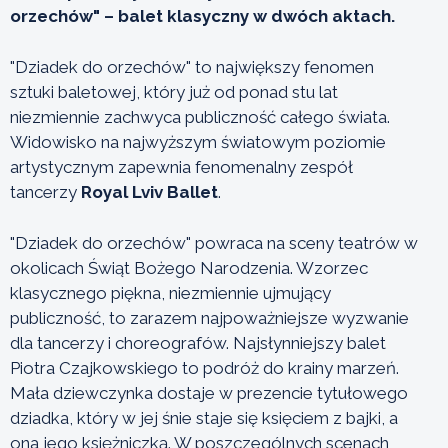
orzechów" – balet klasyczny w dwóch aktach.
"Dziadek do orzechów" to największy fenomen
sztuki baletowej, który już od ponad stu lat
niezmiennie zachwyca publiczność całego świata.
Widowisko na najwyższym światowym poziomie
artystycznym zapewnia fenomenalny zespół
tancerzy
Royal Lviv Ballet
.
"Dziadek do orzechów" powraca na sceny teatrów w
okolicach Świąt Bożego Narodzenia. Wzorzec
klasycznego piękna, niezmiennie ujmujący
publiczność, to zarazem najpoważniejsze wyzwanie
dla tancerzy i choreografów. Najsłynniejszy balet
Piotra Czajkowskiego to podróż do krainy marzeń.
Mała dziewczynka dostaje w prezencie tytułowego
dziadka, który w jej śnie staje się księciem z bajki, a
ona jego księżniczką. W poszczególnych scenach