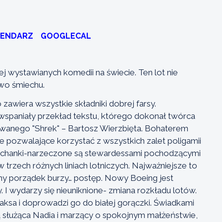
LENDARZ
GOOGLECAL
ej wystawianych komedii na świecie. Ten lot nie
two śmiechu.
awiera wszystkie składniki dobrej farsy.
paniały przekład tekstu, którego dokonał twórca
mowanego "Shrek" – Bartosz Wierzbięta. Bohaterem
ie pozwalające korzystać z wszystkich zalet poligamii
 kochanki-narzeczone są stewardessami pochodzącymi
w trzech różnych liniach lotniczych. Najważniejsze to
y porządek burzy… postęp. Nowy Boeing jest
 I wydarzy się nieuniknione- zmiana rozkładu lotów.
ksa i doprowadzi go do białej gorączki. Świadkami
łużąca Nadia i marzący o spokojnym małżeństwie,