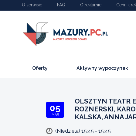
O serwisie
FAQ
O reklamie
Cennik re
Oferty
Aktywny wypoczynek
OLSZTYN TEATR E
05
ROZNERSKI, KARO
MAR
KALSKA, ANNA JA
(Niedziela) 15:45 - 15:45