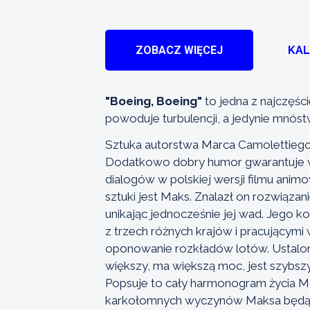
ZOBACZ WIĘCEJ
KA
"Boeing, Boeing"
to jedna z najczęści
powoduje turbulencji, a jedynie mnós
Sztuka autorstwa Marca Camolettiego z
Dodatkowo dobry humor gwarantuje ws
dialogów w polskiej wersji filmu ani
sztuki jest Maks. Znalazł on rozwiązan
unikając jednocześnie jej wad. Jego
z trzech różnych krajów i pracującymi 
oponowanie rozkładów lotów. Ustalon
większy, ma większą moc, jest szybszy.
Popsuje to cały harmonogram życia Ma
karkołomnych wyczynów Maksa będą s