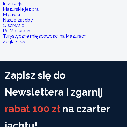
Inspiracje
Mazurskie jeziora
Migawki
Nasze zasoby
O serwisie
Po Mazurach
Turystyczne miejscowości na Mazurach
Żeglarstwo
Zapisz się do
Newslettera i zgarnij
rabat 100 zł
na czarter
jachtu!