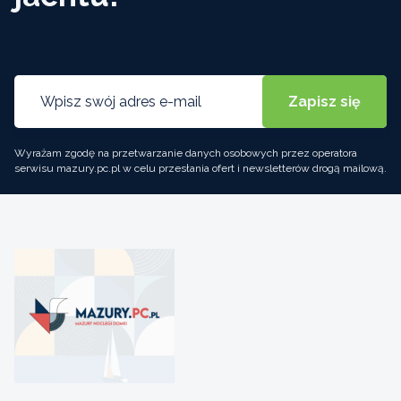
Wyrażam zgodę na przetwarzanie danych osobowych przez operatora
serwisu mazury.pc.pl w celu przesłania ofert i newsletterów drogą mailową.