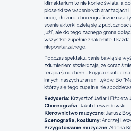
klimakterium to nie koniec świata, a 
piosenki we wspaniałych aranżacjach i
nucić, złożone choreograficzne układy
scenie aktorki dzielą się z publiczności
już!", ale do tego zacnego grona dołącz
wszystkie zupełnie znakomite. I każda 
niepowtarzalnego.
Podczas spektaklu panie bawią się wyś
zdumieniem stwierdzają, że coraz śmie
terapia śmiechem – kojąca i skuteczna
innych, naszych zranień i lęków. Bo "M
którzy się tego zupełnie nie spodziewa
Reżyseria:
Krzysztof Jaślar i Elżbiet
Choreografia:
Jakub Lewandowski
Kierownictwo muzyczne
: Janusz Bo
Scenografia, kostiumy:
Andrzej Lew
Przygotowanie muzyczne
: Aldona K