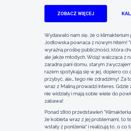
ZOBACZ WIĘCEJ
KA
Wydawało nam się, że o klimakterium p
Jodłowska powraca z nowym hitem! "K
wyraźną prośbę publiczności, która ch
ale jakże młodych. Wciąż walcząca z n
zaradna pani domu, starym zwyczajem
razem spotykają się w jej, dopiero co 
przybyć, ale… tego nie zdradzimy! Za t
wraz z Maliną prowadzi interes. Gdzie z
nie widziały i mają sobie wiele do powi
zabawa!
Ponad 1800 przedstawień "Klimakterium
że kobieta wraz z jej problemami, to 
wstały z poniżenia" i realizują to, o c