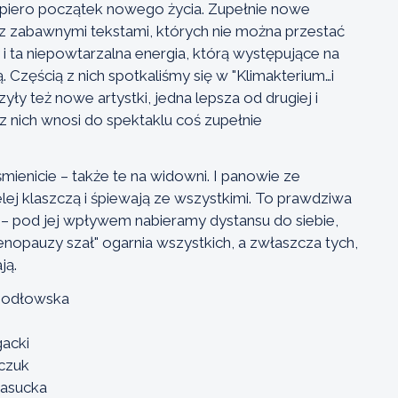
dopiero początek nowego życia. Zupełnie nowe
 z zabawnymi tekstami, których nie można przestać
 i ta niepowtarzalna energia, którą występujące na
ą. Częścią z nich spotkaliśmy się w "Klimakterium…i
yły też nowe artystki, jedna lepsza od drugiej i
z nich wnosi do spektaklu coś zupełnie
mienicie – także te na widowni. I panowie ze
lej klaszczą i śpiewają ze wszystkimi. To prawdziwa
 – pod jej wpływem nabieramy dystansu do siebie,
enopauzy szał" ogarnia wszystkich, a zwłaszcza tych,
ją.
a Jodłowska
gacki
czuk
rasucka