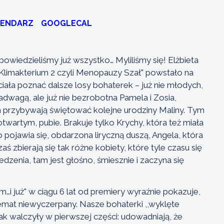
LENDARZ
GOOGLECAL
owiedzieliśmy już wszystko… Myliliśmy się! Elżbieta
limakterium 2 czyli Menopauzy Szał" powstało na
ciała poznać dalsze losy bohaterek – już nie młodych,
adwagą, ale już nie bezrobotna Pamela i Zosia,
 przybywają świętować kolejne urodziny Maliny. Tym
otwartym, pubie. Brakuje tylko Krychy, która też miała
o pojawia się, obdarzona liryczną duszą, Angela, która
aś zbierają się tak różne kobiety, które tyle czasu się
edzenia, tam jest głośno, śmiesznie i zaczyna się
…i już" w ciągu 6 lat od premiery wyraźnie pokazuje,
temat niewyczerpany. Nasze bohaterki ,,wyklęte
o tak walczyły w pierwszej części: udowadniają, że