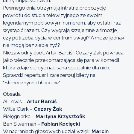
utrzymując kontaktu.
Pewnego dnia otrzymują intratną propozycję
powrotu do studia telewizyjnego ze swoim
legendarnym popisowym numerem, aby ostatni raz
wystąpić razem. Czy wygrają wzajemne animozje,
czy potrzeba bycia w centrum uwagi? A może jednak
nie mogą bez siebie żyć?
Niezawodny duet: Artur Barciś i Cezary Żak powraca
jako wiecznie przekomarzająca się para w komedii,
która zdaje się być napisana specjalnie dla nich.
Sprawdź repertuar i zarezerwuj bilety na
"Słonecznych chłopców"!
Obsada:
Al Lewis –
Artur Barciś
Willie Clark –
Cezary Żak
Pielęgniarka –
Martyna Krzysztofik
Ben Silverman –
Fabian Kocięcki
W nagraniach głosowych udział wzięli:
Marcin