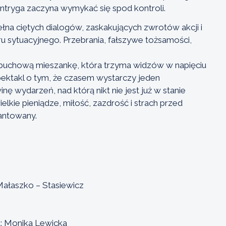
ntryga zaczyna wymykać się spod kontroli.
ełna ciętych dialogów, zaskakujących zwrotów akcji i
sytuacyjnego. Przebrania, fałszywe tożsamości,
buchową mieszankę, która trzyma widzów w napięciu
spektakl o tym, że czasem wystarczy jeden
nę wydarzeń, nad którą nikt nie jest już w stanie
lkie pieniądze, miłość, zazdrość i strach przed
antowany.
ałaszko – Stasiewicz
ra: Monika Lewicka