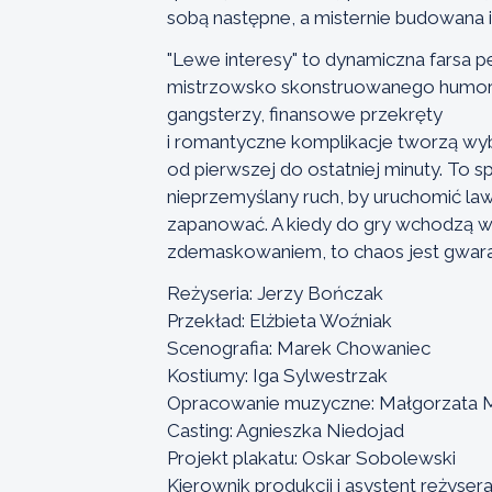
sobą następne, a misternie budowana i
"Lewe interesy" to dynamiczna farsa p
mistrzowsko skonstruowanego humoru 
gangsterzy, finansowe przekręty
i romantyczne komplikacje tworzą wy
od pierwszej do ostatniej minuty. To 
nieprzemyślany ruch, by uruchomić lawi
zapanować. A kiedy do gry wchodzą wie
zdemaskowaniem, to chaos jest gwar
Reżyseria: Jerzy Bończak
Przekład: Elżbieta Woźniak
Scenografia: Marek Chowaniec
Kostiumy: Iga Sylwestrzak
Opracowanie muzyczne: Małgorzata M
Casting: Agnieszka Niedojad
Projekt plakatu: Oskar Sobolewski
Kierownik produkcji i asystent reżyse