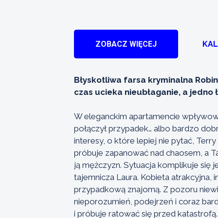
ZOBACZ WIĘCEJ
KA
Błyskotliwa farsa kryminalna Robin
czas ucieka nieubłaganie, a jedno 
W eleganckim apartamencie wpływoweg
połączył przypadek… albo bardzo dob
interesy, o które lepiej nie pytać, Te
próbuje zapanować nad chaosem, a Tani
ją mężczyzn. Sytuacja komplikuje się j
tajemnicza Laura. Kobieta atrakcyjna, 
przypadkową znajomą. Z pozoru niewin
nieporozumień, podejrzeń i coraz bar
i próbuje ratować się przed katastrof