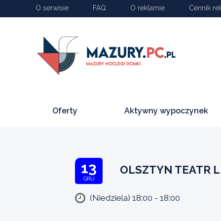
O serwisie
FAQ
O reklamie
Cennik re
Oferty
Aktywny wypoczynek
13
OLSZTYN TEATR 
GRU
(Niedziela) 18:00 - 18:00