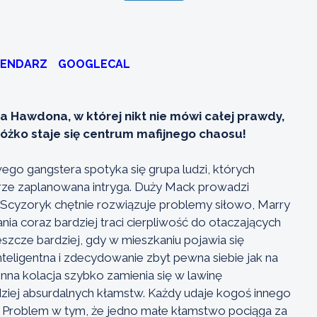
LENDARZ
GOOGLECAL
a Hawdona, w której nikt nie mówi całej prawdy,
łóżko staje się centrum mafijnego chaosu!
o gangstera spotyka się grupa ludzi, których
rze zaplanowana intryga. Duży Mack prowadzi
rry Scyzoryk chętnie rozwiązuje problemy siłowo, Marry
a coraz bardziej traci cierpliwość do otaczających
eszcze bardziej, gdy w mieszkaniu pojawia się
inteligentna i zdecydowanie zbyt pewna siebie jak na
na kolacja szybko zamienia się w lawinę
dziej absurdalnych kłamstw. Każdy udaje kogoś innego
ą. Problem w tym, że jedno małe kłamstwo pociąga za