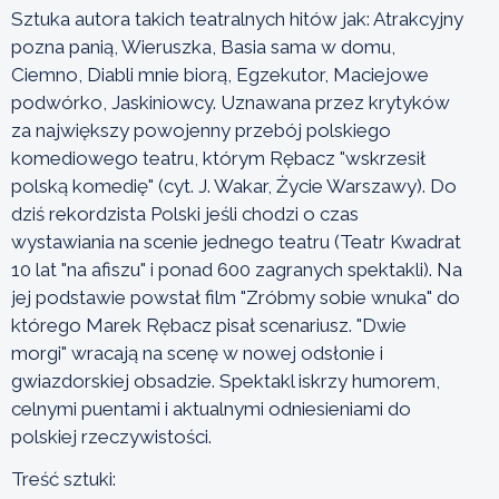
Sztuka autora takich teatralnych hitów jak: Atrakcyjny
pozna panią, Wieruszka, Basia sama w domu,
Ciemno, Diabli mnie biorą, Egzekutor, Maciejowe
podwórko, Jaskiniowcy. Uznawana przez krytyków
za największy powojenny przebój polskiego
komediowego teatru, którym Rębacz "wskrzesił
polską komedię" (cyt. J. Wakar, Życie Warszawy). Do
dziś rekordzista Polski jeśli chodzi o czas
wystawiania na scenie jednego teatru (Teatr Kwadrat
10 lat "na afiszu" i ponad 600 zagranych spektakli). Na
jej podstawie powstał film "Zróbmy sobie wnuka" do
którego Marek Rębacz pisał scenariusz. "Dwie
morgi" wracają na scenę w nowej odsłonie i
gwiazdorskiej obsadzie. Spektakl iskrzy humorem,
celnymi puentami i aktualnymi odniesieniami do
polskiej rzeczywistości.
Treść sztuki: