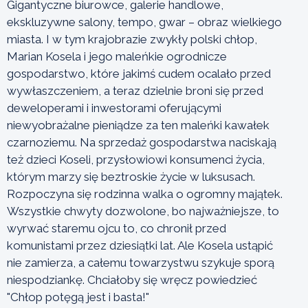
Gigantyczne biurowce, galerie handlowe,
ekskluzywne salony, tempo, gwar – obraz wielkiego
miasta. I w tym krajobrazie zwykły polski chłop,
Marian Kosela i jego maleńkie ogrodnicze
gospodarstwo, które jakimś cudem ocalało przed
wywłaszczeniem, a teraz dzielnie broni się przed
deweloperami i inwestorami oferującymi
niewyobrażalne pieniądze za ten maleńki kawałek
czarnoziemu. Na sprzedaż gospodarstwa naciskają
też dzieci Koseli, przysłowiowi konsumenci życia,
którym marzy się beztroskie życie w luksusach.
Rozpoczyna się rodzinna walka o ogromny majątek.
Wszystkie chwyty dozwolone, bo najważniejsze, to
wyrwać staremu ojcu to, co chronił przed
komunistami przez dziesiątki lat. Ale Kosela ustąpić
nie zamierza, a całemu towarzystwu szykuje sporą
niespodziankę. Chciałoby się wręcz powiedzieć
"Chłop potęgą jest i basta!"