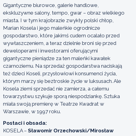
Gigantyczne biurowce, galerie handlowe,
ekskluzywne salony, tempo, gwar – obraz wielkiego
miasta. I w tym krajobrazie zwykły polski chłop,
Marian Kosela i jego maleńkie ogrodnicze
gospodarstwo, które jakimś cudem ocalało przed
wywłaszczeniem, a teraz dzielnie broni się przed
deweloperami i inwestorami oferującymi
gigantyczne pieniądze za ten maleńki kawałek
czarnoziemu. Na sprzedaż gospodarstwa naciskają
też dzieci Koseli, przysłowiowi konsumenci życia,
którym marzy się beztroskie życie w luksusach. Ale
Kosela ziemi sprzedać nie zamierza, a całemu
towarzystwu szykuje sporą niespodziankę. Sztuka
miała swoją premierę w Teatrze Kwadrat w
Warszawie, w 1997 roku.
Postaci i obsada:
KOSELA –
Sławomir Orzechowski/Mirosław