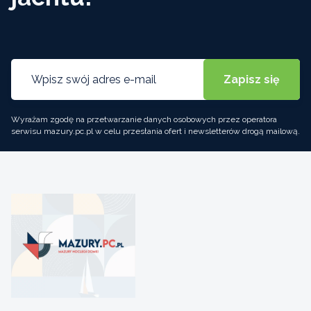
Wyrażam zgodę na przetwarzanie danych osobowych przez operatora
serwisu mazury.pc.pl w celu przesłania ofert i newsletterów drogą mailową.