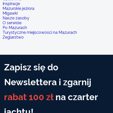
Inspiracje
Mazurskie jeziora
Migawki
Nasze zasoby
O serwisie
Po Mazurach
Turystyczne miejscowości na Mazurach
Żeglarstwo
Zapisz się do
Newslettera i zgarnij
rabat 100 zł
na czarter
jachtu!