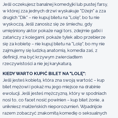
Jeśli oczekujesz banalnej komedyjki lub pustej farsy,
w której zza jednych drzwi wyskakuje "Dżejn" a zza
drugich "Dik" – nie kupuj biletu na "Lolę", bo tu nie
wyskoczą. Jeśli zanosisz się ze śmiechu, gdy
umięśniony aktor pokaże nagi tors, zdejmie gatki i
zatańczy z kolegami, pokaże tyłek albo przebierze
się za kobietę – nie kupuj biletu na "Lolę", bo my nie
zajmujemy się ludzką anatomią, komedia zaś, z
definicji, ma być krzywym zwierciadłem
rzeczywistości a nie jej karykaturą.
KIEDY WARTO KUPIĆ BILET NA "LOLĘ":
Jeśli jesteś kobietą, która zna swoją wartość – kup
bilet mężowi i pokaż mu jego miejsce na drabinie
ewolucji. Jeśli jesteś mężczyzną, który w spodniach
nosi to, co facet nosić powinien – kup bilet żonie, a
unikniesz małżeńskich nieporozumień. Wpadnijcie
razem zobaczyć znakomitą komedię o seksualnych