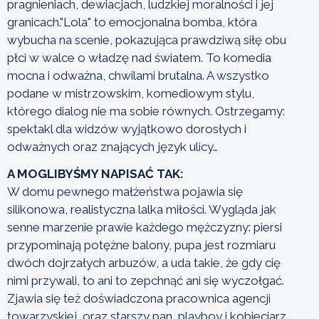
pragnieniach, dewiacjach, ludzkiej moralności i jej
granicach."Lola" to emocjonalna bomba, która
wybucha na scenie, pokazująca prawdziwą siłę obu
płci w walce o władzę nad światem. To komedia
mocna i odważna, chwilami brutalna. A wszystko
podane w mistrzowskim, komediowym stylu,
którego dialog nie ma sobie równych. Ostrzegamy:
spektakl dla widzów wyjątkowo dorosłych i
odważnych oraz znających język ulicy…
A MOGLIBYŚMY NAPISAĆ TAK:
W domu pewnego małżeństwa pojawia się
silikonowa, realistyczna lalka miłości. Wygląda jak
senne marzenie prawie każdego mężczyzny: piersi
przypominają potężne balony, pupa jest rozmiaru
dwóch dojrzałych arbuzów, a uda takie, że gdy cię
nimi przywali, to ani to zepchnąć ani się wyczołgać.
Zjawia się też doświadczona pracownica agencji
towarzyskiej, oraz starszy pan, playboy i kobieciarz.