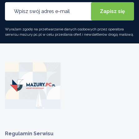
Wyrażam zgodę na przetwarzanie danych osobowych przez operatora
serwisu mazury.pc.pl w celu przesłania ofert i newsletterów drogą mailową.
Regulamin Serwisu