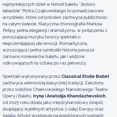
najsłynniejszych dzieł w historii baletu. "Jezioro
łabędzie" Piotra Czajkowskiego to ponadczasowe
arcydzieło, które od pokoleń zachwyca publiczność
na całym świecie. Klasyczna choreografia Mariusa
Petipy, pełna elegancji i dramatyzmu, w połączeniu z
poruszającą muzyką tworzy spektakl o
nieprzemijającej sile emocji. Romantyczna,
wzruszająca i pełna symboliki historia porusza
zarówno koneserów baletu, jak i widzów
odkrywających tę sztukę po raz pierwszy.
Spektakl wykonywany przez
Classical Etoile Ballet
zachwyca wiernością klasycznej tradycji. Założony
przez solistów Charkowskiego Narodowego Teatru
Opery i Baletu,
Irynę i Anatolija Khandazhevskich
,
od 2025 roku działa jako międzynarodowy zespól,
skupiający wybitnych artystów z całej Europy oraz
świata. Artyści występują na prestiżowych scenach