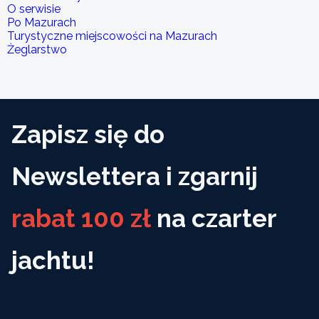
O serwisie
Po Mazurach
Turystyczne miejscowości na Mazurach
Żeglarstwo
Zapisz się do
Newslettera i zgarnij
rabat 100 zł
na czarter
jachtu!