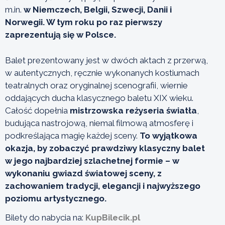
m.in.
w Niemczech, Belgii, Szwecji, Danii i
Norwegii. W tym roku po raz pierwszy
zaprezentują się w Polsce.
Balet prezentowany jest w dwóch aktach z przerwą,
w autentycznych, ręcznie wykonanych kostiumach
teatralnych oraz oryginalnej scenografii, wiernie
oddających ducha klasycznego baletu XIX wieku.
Całość dopełnia
mistrzowska reżyseria światła
,
budująca nastrojową, niemal filmową atmosferę i
podkreślająca magię każdej sceny.
To wyjątkowa
okazja, by zobaczyć prawdziwy klasyczny balet
w jego najbardziej szlachetnej formie – w
wykonaniu gwiazd światowej sceny, z
zachowaniem tradycji, elegancji i najwyższego
poziomu artystycznego.
Bilety do nabycia na:
KupBilecik.pl