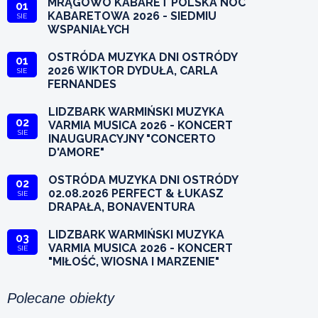
MRĄGOWO KABARET POLSKA NOC
01
KABARETOWA 2026 - SIEDMIU
SIE
WSPANIAŁYCH
OSTRÓDA MUZYKA DNI OSTRÓDY
01
2026 WIKTOR DYDUŁA, CARLA
SIE
FERNANDES
LIDZBARK WARMIŃSKI MUZYKA
02
VARMIA MUSICA 2026 - KONCERT
SIE
INAUGURACYJNY "CONCERTO
D'AMORE"
OSTRÓDA MUZYKA DNI OSTRÓDY
02
02.08.2026 PERFECT & ŁUKASZ
SIE
DRAPAŁA, BONAVENTURA
LIDZBARK WARMIŃSKI MUZYKA
03
VARMIA MUSICA 2026 - KONCERT
SIE
"MIŁOŚĆ, WIOSNA I MARZENIE"
Polecane obiekty