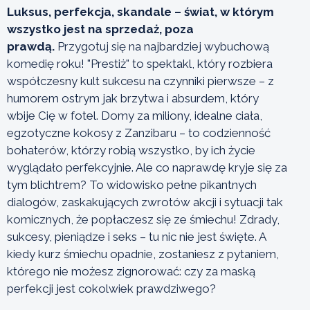
Luksus, perfekcja, skandale – świat, w którym
wszystko jest na sprzedaż, poza
prawdą.
Przygotuj się na najbardziej wybuchową
komedię roku! "Prestiż" to spektakl, który rozbiera
współczesny kult sukcesu na czynniki pierwsze – z
humorem ostrym jak brzytwa i absurdem, który
wbije Cię w fotel. Domy za miliony, idealne ciała,
egzotyczne kokosy z Zanzibaru – to codzienność
bohaterów, którzy robią wszystko, by ich życie
wyglądało perfekcyjnie. Ale co naprawdę kryje się za
tym blichtrem? To widowisko pełne pikantnych
dialogów, zaskakujących zwrotów akcji i sytuacji tak
komicznych, że popłaczesz się ze śmiechu! Zdrady,
sukcesy, pieniądze i seks – tu nic nie jest święte. A
kiedy kurz śmiechu opadnie, zostaniesz z pytaniem,
którego nie możesz zignorować: czy za maską
perfekcji jest cokolwiek prawdziwego?