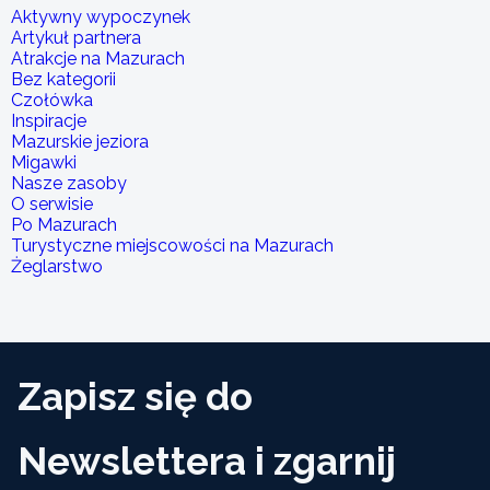
Aktywny wypoczynek
Artykuł partnera
Atrakcje na Mazurach
Bez kategorii
Czołówka
Inspiracje
Mazurskie jeziora
Migawki
Nasze zasoby
O serwisie
Po Mazurach
Turystyczne miejscowości na Mazurach
Żeglarstwo
Zapisz się do
Newslettera i zgarnij