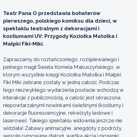
Teatr Pana O przedstawia bohaterów
pierwszego, polskiego komiksu dla dzieci, w
spektaklu teatralnym z dekoracjami i
kostiumami UV: Przygody Koziołka Matołka i
Małpki Fiki-Miki.
Zapraszamy do roztańczonego, rozśpiewanego i
pełnego magii Świata Kornela Makuszyńskiego, w
którym wszystkie księgi Koziołka Matołka i Małpki
Fiki Miki zebrane zostały w jedną całość. Podczas
tego niezwykłego wydarzenia postacie wchodzą w
interakcje z publicznością, a całość jest okraszona
niepowtarzalnymi nowinkami świetlnymi (kostiumy i
dekoracje fluorescencyjne, rekwizyty ledowe i
laserowe). Takiego spektaklu widownia jeszcze nie
widziała! Zabawy animacyjne, anegdoty z podróży,
wesołe rymowane dialogi, wartka akcja i piosenki.