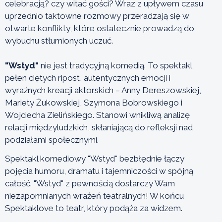
celebracją? czy witać gości? Wraz z upływem czasu
uprzednio taktowne rozmowy przeradzają się w
otwarte konflikty, które ostatecznie prowadzą do
wybuchu stłumionych uczuć.
"Wstyd"
nie jest tradycyjną komedią. To spektakl
pełen ciętych ripost, autentycznych emocji i
wyraźnych kreacji aktorskich – Anny Dereszowskiej,
Mariety Żukowskiej, Szymona Bobrowskiego i
Wojciecha Zielińskiego. Stanowi wnikliwą analizę
relacji międzyludzkich, skłaniającą do refleksji nad
podziałami społecznymi.
Spektakl komediowy "Wstyd" bezbłędnie łączy
pojęcia humoru, dramatu i tajemniczości w spójną
całość. "Wstyd" z pewnością dostarczy Wam
niezapomnianych wrażeń teatralnych! W końcu
Spektaklove to teatr, który podąża za widzem.