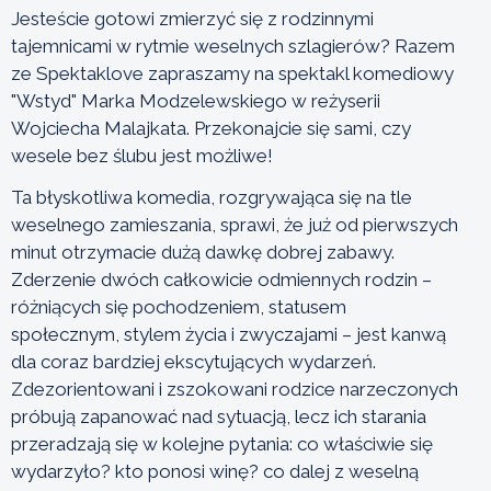
Jesteście gotowi zmierzyć się z rodzinnymi
tajemnicami w rytmie weselnych szlagierów? Razem
ze Spektaklove zapraszamy na spektakl komediowy
"Wstyd" Marka Modzelewskiego w reżyserii
Wojciecha Malajkata. Przekonajcie się sami, czy
wesele bez ślubu jest możliwe!
Ta błyskotliwa komedia, rozgrywająca się na tle
weselnego zamieszania, sprawi, że już od pierwszych
minut otrzymacie dużą dawkę dobrej zabawy.
Zderzenie dwóch całkowicie odmiennych rodzin –
różniących się pochodzeniem, statusem
społecznym, stylem życia i zwyczajami – jest kanwą
dla coraz bardziej ekscytujących wydarzeń.
Zdezorientowani i zszokowani rodzice narzeczonych
próbują zapanować nad sytuacją, lecz ich starania
przeradzają się w kolejne pytania: co właściwie się
wydarzyło? kto ponosi winę? co dalej z weselną