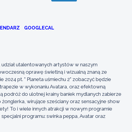
LENDARZ
GOOGLECAL
a udział utalentowanych artystów w naszym
nowoczesną oprawę świetlną i wizualną znaną ze
e 2024 pt. " Planeta uśmiechu 2" zobaczyć będzie
trapezie w wykonaniu Avatara, oraz efektowną
ą podróż do ulotnej krainy baniek mydlanych zabierze
 żonglerka, wirujące sześciany oraz sensacyjne show
biety! To i wiele innych atrakcji w nowym programie
specjalni programu: swinka peppa, Avatar oraz