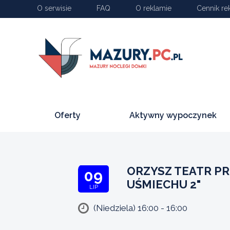
O serwisie
FAQ
O reklamie
Cennik re
Oferty
Aktywny wypoczynek
ORZYSZ TEATR P
09
UŚMIECHU 2"
LIP
(Niedziela) 16:00 - 16:00